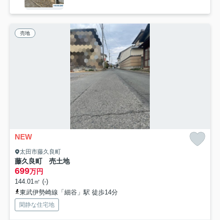
売地
NEW
太田市藤久良町
藤久良町 売土地
699
万円
144.01㎡ (-)
東武伊勢崎線「細谷」駅 徒歩14分
閑静な住宅地