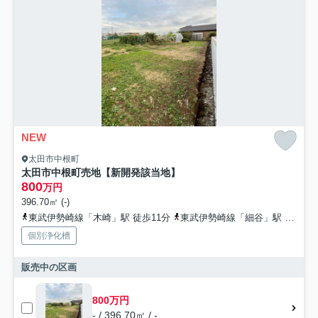
NEW
太田市中根町
太田市中根町売地【新開発該当地】
800
万円
396.70㎡ (-)
東武伊勢崎線「木崎」駅 徒歩11分
東武伊勢崎線「細谷」駅 徒歩38分
個別浄化槽
販売中の区画
800万円
- / 396.70㎡ / -