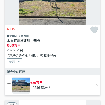
NEW
太田市高林西町
太田市高林西町 売地
680
万円
236.53㎡ (-)
東武伊勢崎線「細谷」駅 徒歩54分
公共下水
販売中の区画
680万円
- / 236.53㎡ / -
売地