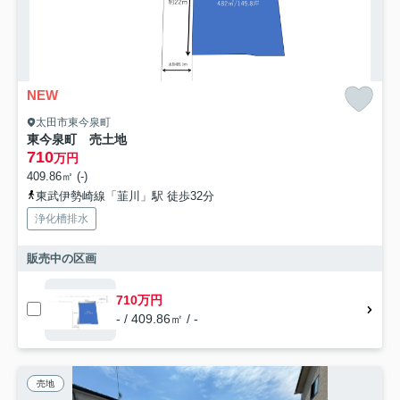
NEW
太田市東今泉町
東今泉町 売土地
710
万円
409.86㎡ (-)
東武伊勢崎線「韮川」駅 徒歩32分
浄化槽排水
販売中の区画
710万円
- / 409.86㎡ / -
売地