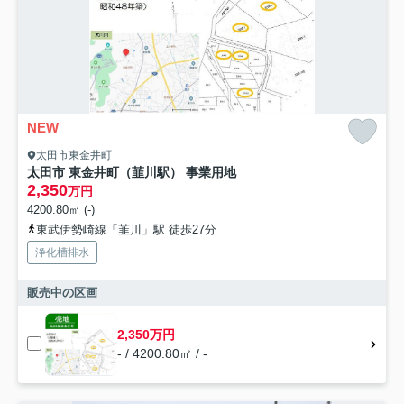
NEW
太田市東金井町
太田市 東金井町（韮川駅） 事業用地
2,350
万円
4200.80㎡ (-)
東武伊勢崎線「韮川」駅 徒歩27分
浄化槽排水
販売中の区画
2,350万円
- / 4200.80㎡ / -