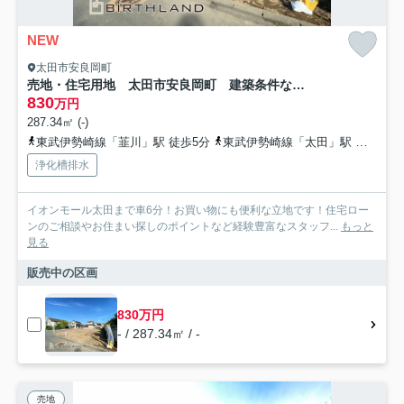
NEW
太田市安良岡町
売地・住宅用地 太田市安良岡町 建築条件なし 北の杜学園
830
万円
287.34㎡ (-)
東武伊勢崎線「韮川」駅 徒歩5分
東武伊勢崎線「太田」駅 徒歩33分
浄化槽排水
イオンモール太田まで車6分！お買い物にも便利な立地です！住宅ロー
ンのご相談やお住まい探しのポイントなど経験豊富なスタッフ...
もっと
見る
販売中の区画
830万円
- / 287.34㎡ / -
売地