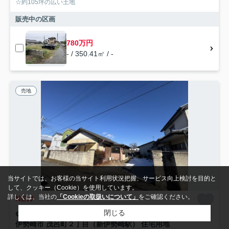
☆約105坪の広い土地
販売中の区画
780万円
- / 350.41㎡ / -
売地
当サイトでは、お客様の当サイト利用状況把握、サービス向上検討を目的と
して、クッキー（Cookie）を使用しています。
詳しくは、当社の
「Cookieの取扱いについて」
をご確認ください。
NEW
閉じる
伊勢崎市茂呂町
伊勢崎市 茂呂町２丁目（新伊勢崎駅） 住宅用地