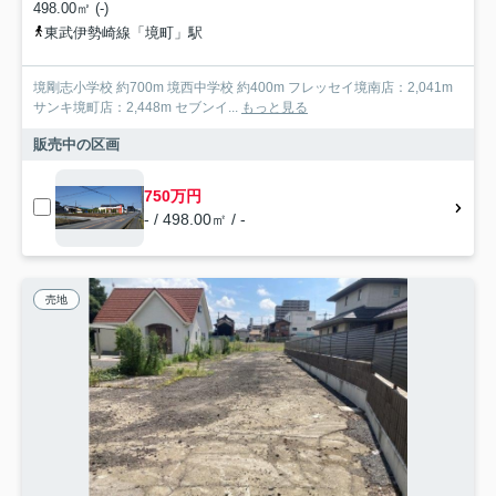
498.00㎡ (-)
東武伊勢崎線「境町」駅
境剛志小学校 約700m 境西中学校 約400m フレッセイ境南店：2,041m
サンキ境町店：2,448m セブンイ...
もっと見る
販売中の区画
750万円
- / 498.00㎡ / -
売地