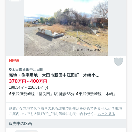
NEW
太田市新田中江田町
売地・住宅用地 太田市新田中江田町 木崎小学校・木崎中学校
370
400
万円～
万円
198.34㎡～216.51㎡ (-)
東武伊勢崎線「世良田」駅 徒歩33分
東武伊勢崎線「木崎」駅 徒歩36分
緑豊かな立地で落ち着きのある環境で新生活を始めてみませんか？現地
ご案内いつでも大歓迎(*^_^*)お気軽にお問い合わせく...
もっと見る
販売中の区画