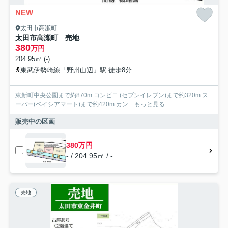
NEW
太田市高瀬町
太田市高瀬町 売地
380
万円
204.95㎡ (-)
東武伊勢崎線「野州山辺」駅 徒歩8分
東新町中央公園まで約870m コンビニ (セブンイレブン)まで約320m ス
ーパー(ベイシアマート)まで約420m カン...
もっと見る
販売中の区画
380万円
- / 204.95㎡ / -
売地