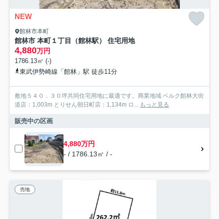
NEW
館林市本町
館林市 本町１丁目（館林駅） 住宅用地
4,880
万円
1786.13㎡ (-)
東武伊勢崎線「館林」駅 徒歩11分
敷地５４０．３０坪共同住宅用地に最適です。商業地域 ベルク館林大街
道店：1,003m とりせん朝日町店：1,134m ロ...
もっと見る
販売中の区画
4,880万円
- / 1786.13㎡ / -
売地