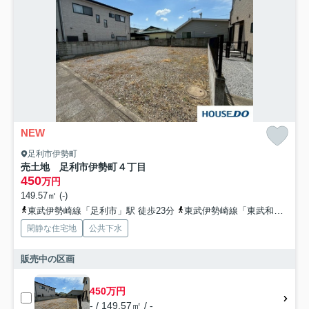
NEW
足利市伊勢町
売土地 足利市伊勢町４丁目
450
万円
149.57㎡ (-)
東武伊勢崎線「足利市」駅 徒歩23分
東武伊勢崎線「東武和泉」駅 徒歩33分
閑静な住宅地
公共下水
販売中の区画
450万円
- / 149.57㎡ / -