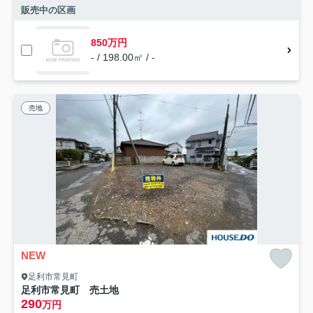
販売中の区画
850万円
- / 198.00㎡ / -
売地
NEW
足利市常見町
足利市常見町 売土地
290
万円