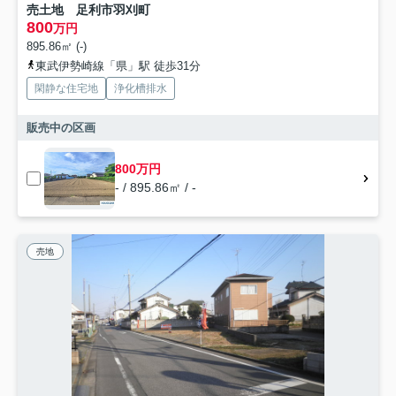
売土地 足利市羽刈町
800
万円
895.86㎡ (-)
東武伊勢崎線「県」駅 徒歩31分
閑静な住宅地
浄化槽排水
販売中の区画
800万円
- / 895.86㎡ / -
売地