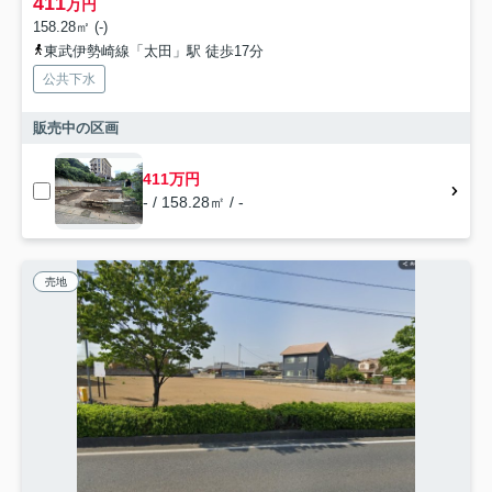
411
万円
158.28㎡ (-)
東武伊勢崎線「太田」駅 徒歩17分
公共下水
販売中の区画
411万円
- / 158.28㎡ / -
売地