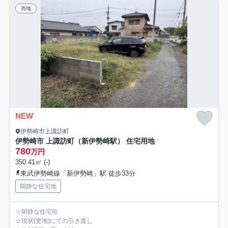
売地
NEW
伊勢崎市上諏訪町
伊勢崎市 上諏訪町（新伊勢崎駅） 住宅用地
780
万円
350.41㎡ (-)
東武伊勢崎線「新伊勢崎」駅 徒歩33分
閑静な住宅地
☆閑静な住宅街
☆現状(更地)にての引き渡し