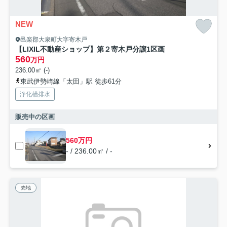
NEW
邑楽郡大泉町大字寄木戸
【LIXIL不動産ショップ】第２寄木戸分譲1区画
560
万円
236.00㎡ (-)
東武伊勢崎線「太田」駅 徒歩61分
浄化槽排水
販売中の区画
560万円
- / 236.00㎡ / -
売地