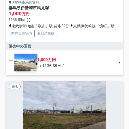
伊勢崎市馬見塚町
群馬県伊勢崎市馬見塚
1,000
万円
1136.69㎡ (-)
東武伊勢崎線「剛志」駅 徒歩32分
東武伊勢崎線「境町」駅 徒歩60分
閑静な住宅地
個別浄化槽
販売中の区画
1,000万円
- / 1136.69㎡ / -
売地