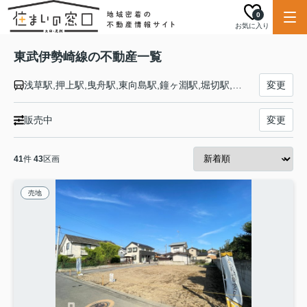
0
お気に入り
東武伊勢崎線の不動産一覧
浅草駅,押上駅,曳舟駅,東向島駅,鐘ヶ淵駅,堀切駅,牛田駅,北千住駅,小菅駅,五反野駅,梅島駅,西新井駅,大師前駅,竹ノ塚駅,谷塚駅,草加駅,獨協大学前駅,新田駅,蒲生駅,新越谷駅,越谷駅,北越谷駅,大袋駅,せんげん台駅,武里駅,一ノ割駅,春日部駅,北春日部駅,姫宮駅,東武動物公園駅,和戸駅,久喜駅,鷲宮駅,花崎駅,加須駅,南羽生駅,羽生駅,川俣駅,茂林寺前駅,館林駅,多々良駅,県駅,福居駅,東武和泉駅,足利市駅,野州山辺駅,韮川駅,太田駅,細谷駅,木崎駅,世良田駅,境町駅,剛志駅,新伊勢崎駅,伊勢崎駅
変更
販売中
変更
41
件
43
区画
売地