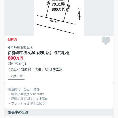
NEW
伊勢崎市境女塚
伊勢崎市 境女塚（境町駅） 住宅用地
800
万円
262.20㎡ (-)
東武伊勢崎線「境町」駅 徒歩21分
公共下水
南道路で日当たり良好
・境東小学校まで約700m
・境熊の前公園まで約190m
・フレッセイまで 約1500m
販売中の区画