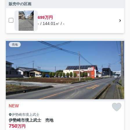
販売中の区画
699万円
- / 144.01㎡ / -
売地
NEW
伊勢崎市境上武士
伊勢崎市境上武士 売地
750
万円