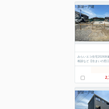
新築一戸建
みらいエコ住宅2026
相談など【住まいの窓
2,
新築一戸建