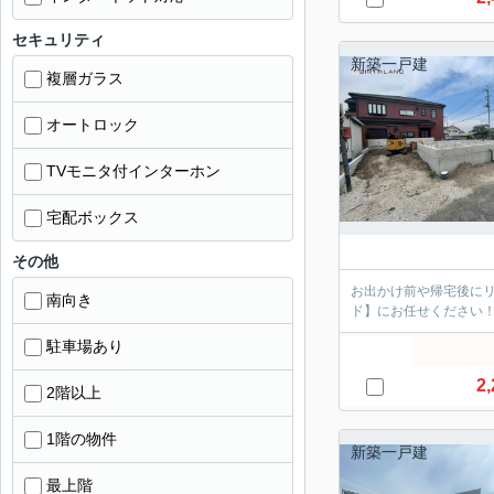
セキュリティ
新築一戸建
複層ガラス
オートロック
TVモニタ付インターホン
宅配ボックス
その他
お出かけ前や帰宅後にリ
南向き
ド】にお任せください
駐車場あり
2,
2階以上
1階の物件
新築一戸建
最上階