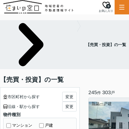
0
お気に入り
【売買・投資】の一覧
【売買・投資】の一覧
245
303
件
戸
市区町村から探す
変更
新築一戸建
沿線・駅から探す
変更
物件種別
マンション
戸建