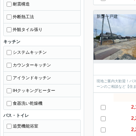
耐震構造
新築一戸建
外断熱工法
外観タイル張り
キッチン
システムキッチン
カウンターキッチン
アイランドキッチン
現地ご案内大歓迎！バ
ーンのご相談など【住
IHクッキングヒーター
食器洗い乾燥機
2,
バス・トイレ
2,
追焚機能浴室
2,