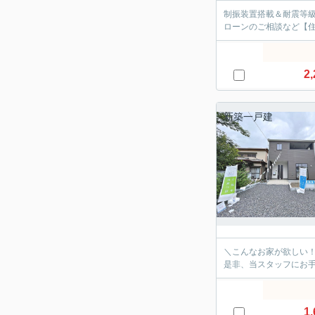
制振装置搭載＆耐震等級
ローンのご相談など【
2,
新築一戸建
＼こんなお家が欲しい
是非、当スタッフにお
1,