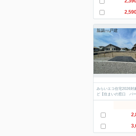
2,39
2,59
新築一戸建
みらいエコ住宅2026
ど【住まいの窓口 バ
2,
3,