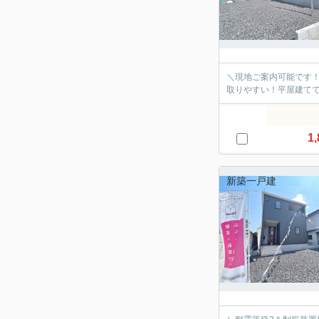
＼現地ご案内可能です
取りやすい！平屋建て
1,
新築一戸建