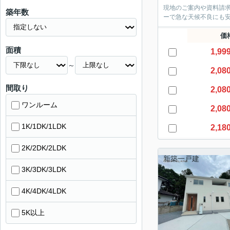
現地のご案内や資料請
築年数
ーで急な天候不良にも
価
面積
1,99
～
2,08
間取り
2,08
ワンルーム
2,08
1K/1DK/1LDK
2,18
2K/2DK/2LDK
新築一戸建
3K/3DK/3LDK
4K/4DK/4LDK
5K以上