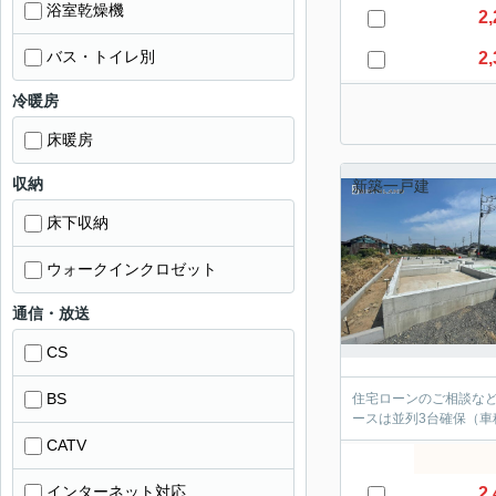
浴室乾燥機
2,
バス・トイレ別
2,
冷暖房
床暖房
収納
新築一戸建
床下収納
ウォークインクロゼット
通信・放送
CS
BS
住宅ローンのご相談など
ースは並列3台確保（
CATV
インターネット対応
2,