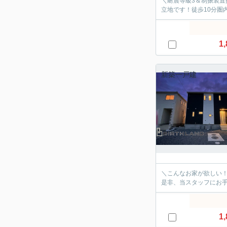
＼耐震等級3＆制振装置
立地です！徒歩10分圏
1,
新築一戸建
＼こんなお家が欲しい
是非、当スタッフにお
1,