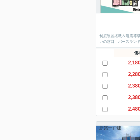
制振装置搭載＆耐震等
いの窓口 バースラン
価
2,18
2,28
2,38
2,38
2,48
新築一戸建