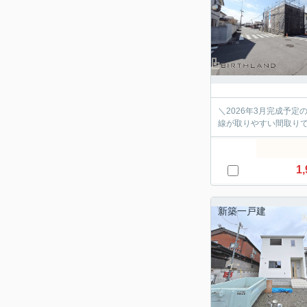
＼2026年3月完成予
線が取りやすい間取りで
1,
新築一戸建