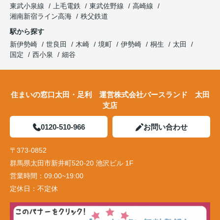
東武小泉線
上毛電鉄
東武佐野線
高崎線
湘南新宿ライン高海
秩父鉄道
駅から探す
新伊勢崎
世良田
木崎
境町
伊勢崎
桐生
太田
国定
西小泉
細谷
住まいの窓口太田・足利 運営株式会社バースランド 太田
支店
0120-510-966
お問い合わせ
〒373-0852
群馬県太田市新井町520-20 池沢ビル 1F
営業時間：
09:00~19:00
定休日：
不定休