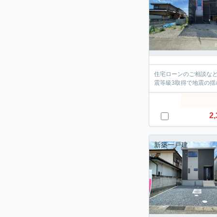
住宅ローンのご相談な
震等級3取得で地震の揺
2,
新築一戸建