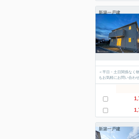
新築一戸建
＜平日・土日関係なく
もお気軽にお問い合わ
1,
1,
新築一戸建