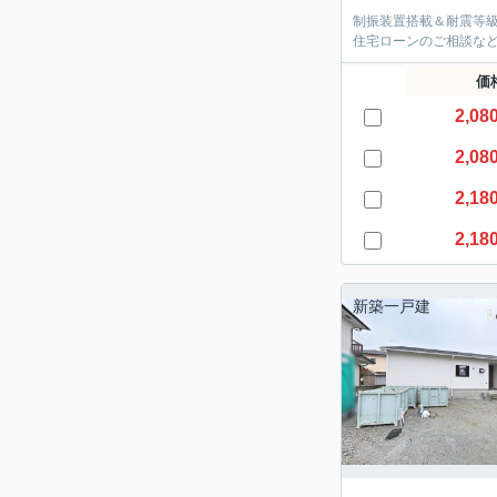
制振装置搭載＆耐震等
住宅ローンのご相談など
価
2,08
2,08
2,18
2,18
新築一戸建