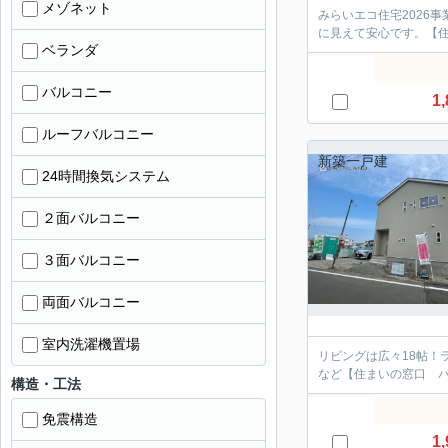
メゾネット
みらいエコ住宅2026
に見えて安心です。【
ベランダ
バルコニー
1,
ルーフバルコニー
新築一戸建
24時間換気システム
２面バルコニー
３面バルコニー
両面バルコニー
室内洗濯機置場
リビングは広々18帖！
など【住まいの窓口 
構造・工法
免震構造
1,