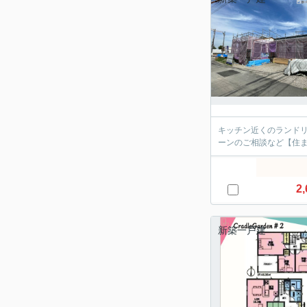
キッチン近くのランドリ
ーンのご相談など【住ま
2,
新築一戸建