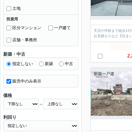
土地
投資用
区分マンション
一戸建て
天沼小学校まで徒歩12
お見積もりなど【住ま
店舗・事務所
新築・中古
2,
指定しない
新築
中古
新築一戸建
販売中のみ表示
価格
～
利回り