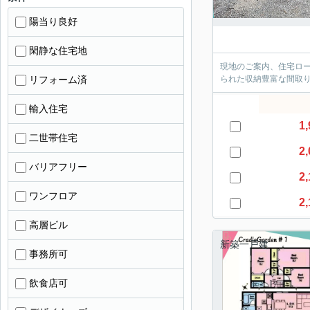
陽当り良好
閑静な住宅地
現地のご案内、住宅ロ
リフォーム済
られた収納豊富な間取
輸入住宅
1,
二世帯住宅
2,
バリアフリー
2,
ワンフロア
2,
高層ビル
新築一戸建
事務所可
飲食店可