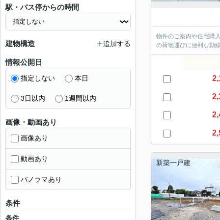
駅・バス停からの時間
物件のご案内や住宅購
建物構造
追加する
の荷物運びに便利な動
情報公開日
指定しない
本日
2,
2,
3日以内
1週間以内
2,
画像・動画あり
2,
画像あり
動画あり
新築一戸建
パノラマあり
条件
条件