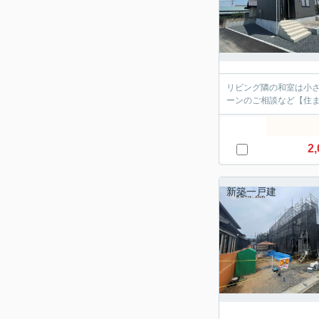
リビング隣の和室は小
ーンのご相談など【住
2,
新築一戸建