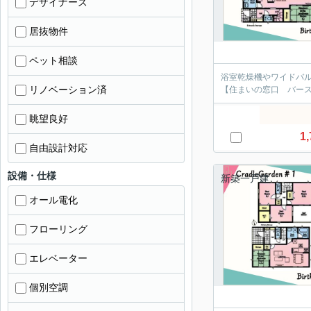
デザイナーズ
居抜物件
ペット相談
浴室乾燥機やワイドバ
リノベーション済
【住まいの窓口 バー
眺望良好
1,
自由設計対応
設備・仕様
新築一戸建
オール電化
フローリング
エレベーター
個別空調