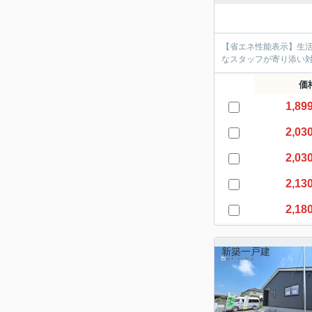
【省エネ性能表示】生
なスタッフが寄り添い
価
1,89
2,03
2,03
2,13
2,18
新築一戸建