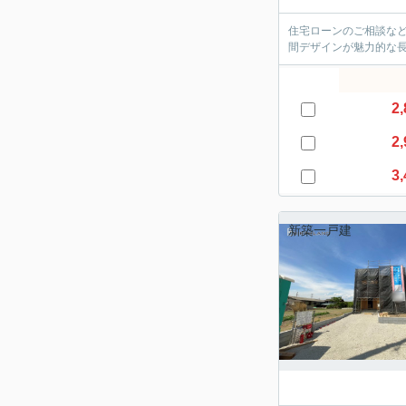
住宅ローンのご相談な
間デザインが魅力的な
2,
2,
3,
新築一戸建