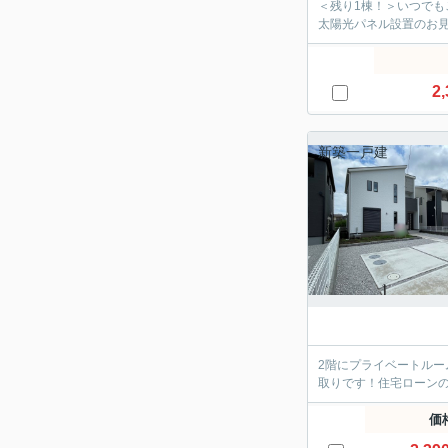
＜残り1棟！＞いつで
太陽光パネル設置のお
2,
新築一戸建
2階にプライベートル
取りです！住宅ローンの
価