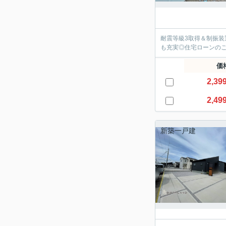
耐震等級3取得＆制振装
も充実◎住宅ローンのご
価
2,39
2,49
新築一戸建