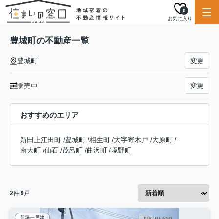
0
お気に入り
豊城町の不動産一覧
豊城町
変更
販売中
変更
おすすめのエリア
新田上江田町
/
豊城町
/
相生町
/
大字寄木戸
/
大原町
/
南大町
/
仙石
/
茂呂町
/
曲沢町
/
境野町
2
件
9
戸
新築一戸建