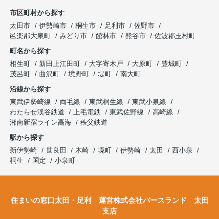
市区町村から探す
太田市
伊勢崎市
桐生市
足利市
佐野市
邑楽郡大泉町
みどり市
館林市
熊谷市
佐波郡玉村町
町名から探す
相生町
新田上江田町
大字寄木戸
大原町
豊城町
茂呂町
曲沢町
境野町
堤町
南大町
沿線から探す
東武伊勢崎線
両毛線
東武桐生線
東武小泉線
わたらせ渓谷鉄道
上毛電鉄
東武佐野線
高崎線
湘南新宿ライン高海
秩父鉄道
駅から探す
新伊勢崎
世良田
木崎
境町
伊勢崎
太田
西小泉
桐生
国定
小泉町
住まいの窓口太田・足利 運営株式会社バースランド 太田
支店