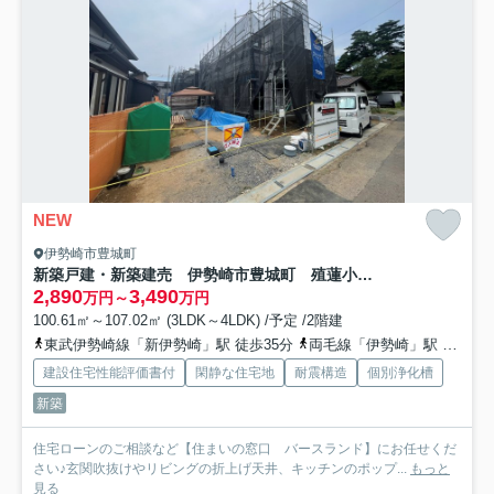
NEW
伊勢崎市豊城町
新築戸建・新築建売 伊勢崎市豊城町 殖蓮小学校・殖蓮中学校
2,890
3,490
万円～
万円
100.61㎡～107.02㎡ (3LDK～4LDK) /予定 /2階建
東武伊勢崎線「新伊勢崎」駅 徒歩35分
両毛線「伊勢崎」駅 徒歩36分
建設住宅性能評価書付
閑静な住宅地
耐震構造
個別浄化槽
新築
住宅ローンのご相談など【住まいの窓口 バースランド】にお任せくだ
さい♪玄関吹抜けやリビングの折上げ天井、キッチンのポップ...
もっと
見る