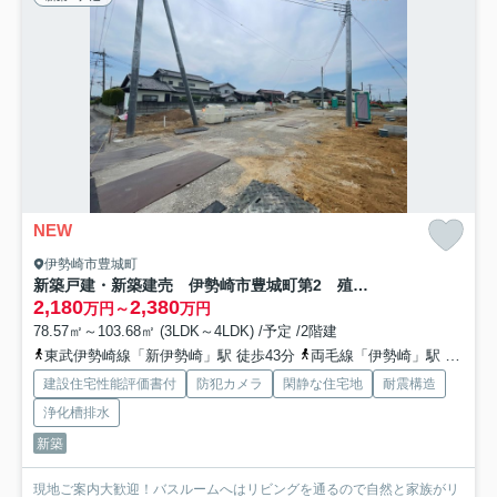
NEW
伊勢崎市豊城町
新築戸建・新築建売 伊勢崎市豊城町第2 殖蓮小学校・殖蓮中学校
2,180
2,380
万円～
万円
78.57㎡～103.68㎡ (3LDK～4LDK) /予定 /2階建
東武伊勢崎線「新伊勢崎」駅 徒歩43分
両毛線「伊勢崎」駅 徒歩43分
建設住宅性能評価書付
防犯カメラ
閑静な住宅地
耐震構造
浄化槽排水
新築
現地ご案内大歓迎！バスルームへはリビングを通るので自然と家族がリ