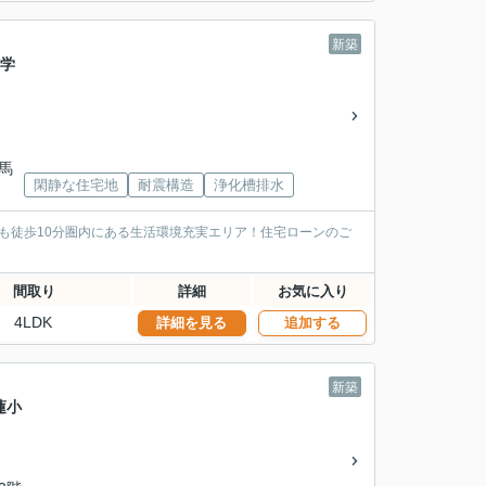
新築
小学
群馬
閑静な住宅地
耐震構造
浄化槽排水
ーも徒歩10分圏内にある生活環境充実エリア！住宅ローンのご
間取り
詳細
お気に入り
4LDK
詳細を見る
追加する
新築
蓮小