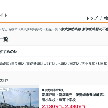
トップ
物
東武伊勢崎線 新伊勢崎駅の不
・駅から探す
東武伊勢崎線の不動産一覧
一覧
すすめの駅
勢崎駅
/
世良田駅
/
新伊勢崎駅
/
境町駅
/
木崎駅
/
国定駅
/
西小泉駅
/
太田駅
22
戸
一戸建
伊勢崎市
豊城町
新築戸建・新築建売 伊勢崎市豊城町第2
蓮小学校・殖蓮中学校
2,180
2,380
万円～
万円