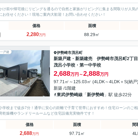
かけ前や帰宅後にリビングを通るので自然と家族がリビングに集まる間取りが人気の
にお任せください！現地ご案内大歓迎！お問い合わせください！
価格
面積
2,280
88.29㎡
万円
一戸建
伊勢崎市
茂呂町
新築戸建・新築建売 伊勢崎市茂呂町2丁
茂呂小学校・第一中学校
2,688
2,888
万円～
万円
97.71㎡～125.03㎡ (4LDK～4LDK＋S(納戸))
新築 /1階建
東武伊勢崎線
「
新伊勢崎
」駅 徒歩22分
小学校まで徒歩7分！通学に安心の距離で子育て世帯におすすめ！住宅ローンのご
房乾燥機やランドリールームなど住宅設備充実物件です！
価格
面積
間
2,688
97.71㎡
4L
万円