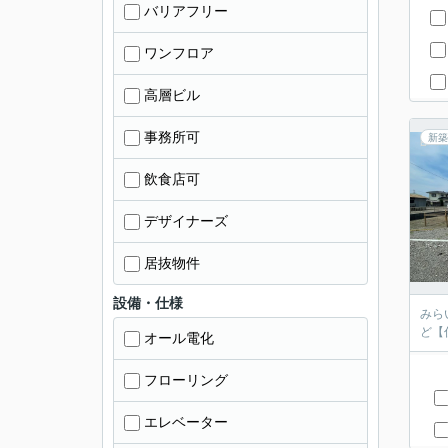
バリアフリー
ワンフロア
高層ビル
事務所可
新築
飲食店可
デザイナーズ
居抜物件
設備・仕様
みら
ど【
オール電化
フローリング
エレベーター