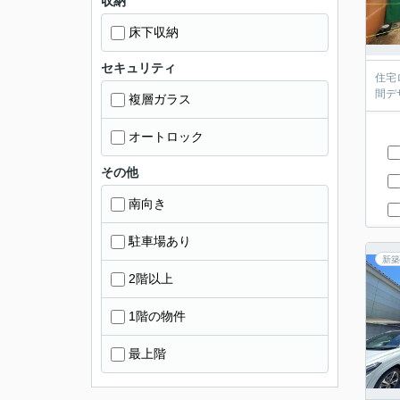
収納
床下収納
セキュリティ
住宅
間デ
複層ガラス
オートロック
その他
南向き
駐車場あり
新築
2階以上
1階の物件
最上階