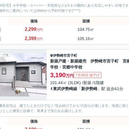
EH住宅】小中学校・スーパー・市役所などが1キロ圏内にあり生活しやすい立地で
物件のご案内についてはWebから予約可能です(*^^*)
価格
面積
2,299
104.75㎡
万円
2,399
105.16㎡
万円
一戸建
伊勢崎市
宮子町
新築戸建・新築建売 伊勢崎市宮子町 宮
学校・宮郷中学校
3,190
7月30日 値下げ
万円
101.44㎡ (3LDK) /新築 /1階建
東武伊勢崎線
「
新伊勢崎
」駅 徒歩61分
優良住宅は、建てたときだけでなく“住み続けてから”の安心が違います。地震に強
りとした構造と設備で、将来まで安心をお届けします。
価格
面積