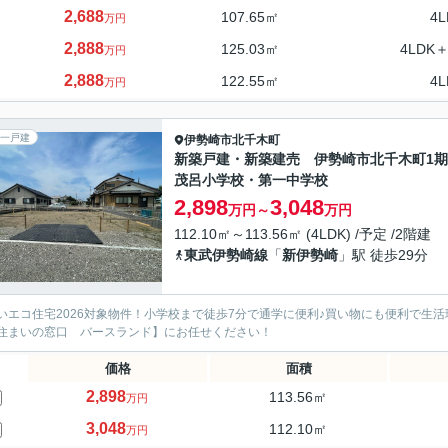
2,688
107.65㎡
4L
万円
2,888
125.03㎡
4LDK＋
万円
2,888
122.55㎡
4L
万円
一戸建
伊勢崎市
北千木町
新築戸建・新築建売 伊勢崎市北千木町1
茂呂小学校・第一中学校
2,898
3,048
万円～
万円
112.10㎡～113.56㎡ (4LDK) /予定 /2階建
東武伊勢崎線
「
新伊勢崎
」駅 徒歩29分
いエコ住宅2026対象物件！小学校まで徒歩7分で通学に便利♪買い物にも便利で生
住まいの窓口 バースランド】にお任せください！
価格
面積
2,898
113.56㎡
万円
3,048
112.10㎡
万円