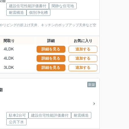
/2階
建設住宅性能評価書付
閑静な住宅地
耐震構造
個別浄化槽
けやリビングの折上げ天井、キッチンのポップアップ天井など空
間取り
詳細
お気に入り
4LDK
詳細を見る
追加する
4LDK
詳細を見る
追加する
3LDK
詳細を見る
追加する
新築
期
駐車2台可
建設住宅性能評価書付
耐震構造
公共下水