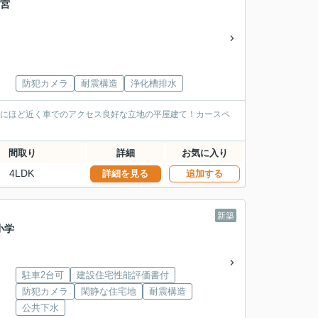
 宮
防犯カメラ
耐震構造
浄化槽排水
線にほど近く車でのアクセス良好な立地の平屋建て！カースペ
間取り
詳細
お気に入り
4LDK
詳細を見る
追加する
新築
小学
駐車2台可
建設住宅性能評価書付
防犯カメラ
閑静な住宅地
耐震構造
公共下水