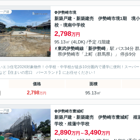
一戸建
伊勢崎市
境
新築戸建・新築建売 伊勢崎市境1期 境
校・境南中学校
2,798
万円
95.13㎡ (4LDK) /予定 /1階建
東武伊勢崎線
「
新伊勢崎
」駅 バス34分 
県伊勢崎市「上町（群馬県）」 停歩9分
いエコ住宅2026対象物件！小学校・中学校が徒歩10分圏内で通学に便利！スーパ
など【住まいの窓口 バースランド】にお任せください！
価格
面積
2,798
95.13㎡
万円
一戸建
伊勢崎市
豊城町
新築戸建・新築建売 伊勢崎市豊城町 殖
学校・殖蓮中学校
2,890
3,490
万円～
万円