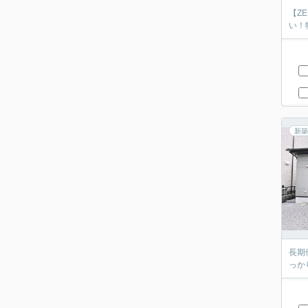
【Z
い！
新築
長期
っか