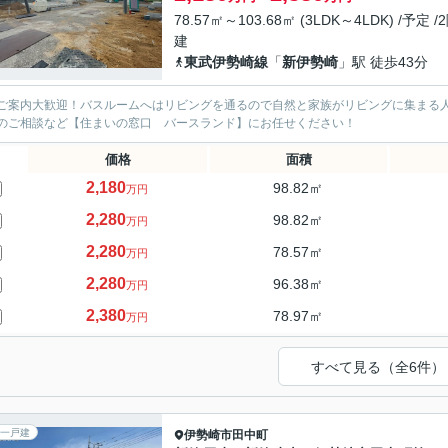
78.57㎡～103.68㎡ (3LDK～4LDK) /予定 /
建
東武伊勢崎線
「
新伊勢崎
」駅 徒歩43分
ご案内大歓迎！バスルームへはリビングを通るので自然と家族がリビングに集まる
のご相談など【住まいの窓口 バースランド】にお任せください！
価格
面積
2,180
98.82㎡
万円
2,280
98.82㎡
万円
2,280
78.57㎡
万円
2,280
96.38㎡
万円
2,380
78.97㎡
万円
すべて見る（全6件）
一戸建
伊勢崎市
田中町