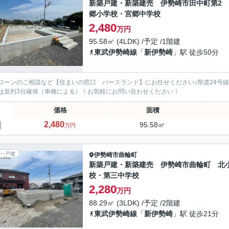
新築戸建・新築建売 伊勢崎市田中町第2
郷小学校・宮郷中学校
2,480
万円
95.58㎡ (4LDK) /予定 /1階建
東武伊勢崎線
「
新伊勢崎
」駅 徒歩50分
ローンのご相談など【住まいの窓口 バースランド】にお任せください♪県道24号
は並列3台確保（車種による）！お気軽にお問い合わせください！
価格
面積
2,480
95.58㎡
万円
一戸建
伊勢崎市
曲輪町
新築戸建・新築建売 伊勢崎市曲輪町 北
校・第三中学校
2,280
万円
88.29㎡ (3LDK) /予定 /2階建
東武伊勢崎線
「
新伊勢崎
」駅 徒歩21分