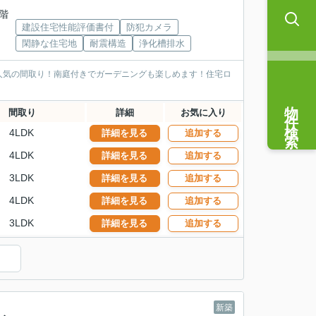
2階
建設住宅性能評価書付
防犯カメラ
閑静な住宅地
耐震構造
浄化槽排水
人気の間取り！南庭付きでガーデニングも楽しめます！住宅ロ
物件検索
間取り
詳細
お気に入り
4LDK
詳細を見る
追加する
4LDK
詳細を見る
追加する
3LDK
詳細を見る
追加する
4LDK
詳細を見る
追加する
3LDK
詳細を見る
追加する
新築