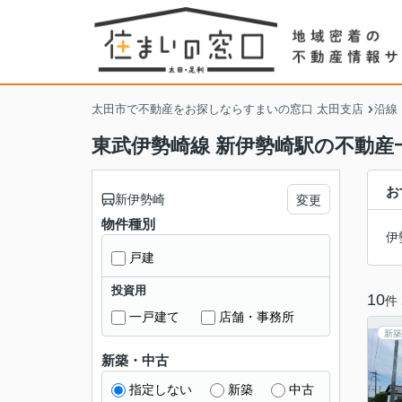
太田市で不動産をお探しならすまいの窓口 太田支店
沿線
東武伊勢崎線 新伊勢崎駅の不動産
お
新伊勢崎
変更
物件種別
伊
戸建
投資用
10
件
一戸建て
店舗・事務所
新築
新築・中古
指定しない
新築
中古