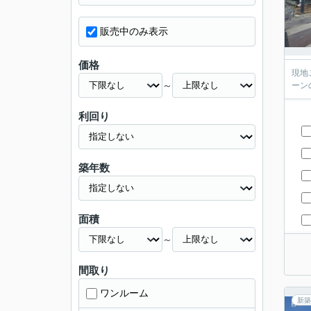
販売中のみ表示
価格
現地
～
ーン
利回り
築年数
面積
～
間取り
ワンルーム
新築