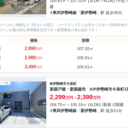
100.61㎡～107.02㎡ (3LDK～4LDK) /予定 
建
東武伊勢崎線
「
新伊勢崎
」駅 徒歩35分
ローンのご相談など【住まいの窓口 バースランド】にお任せください♪玄関吹抜
ザインが魅力的な長期優良住宅です！耐震構造の安心設計です！
価格
面積
2,890
107.02㎡
万円
2,980
106.81㎡
万円
3,490
100.61㎡
万円
一戸建
伊勢崎市
今泉町
新築戸建・新築建売 KIP伊勢崎市今泉町1
2,299
2,399
万円～
万円
104.75㎡～105.16㎡ (4LDK) /新築 /2階建
東武伊勢崎線
「
新伊勢崎
」駅 徒歩21分