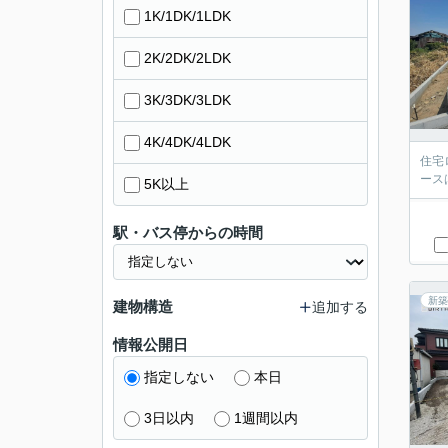
1K/1DK/1LDK
2K/2DK/2LDK
3K/3DK/3LDK
4K/4DK/4LDK
住宅
ース
5K以上
駅・バス停からの時間
新築
建物構造
追加する
情報公開日
指定しない
本日
3日以内
1週間以内