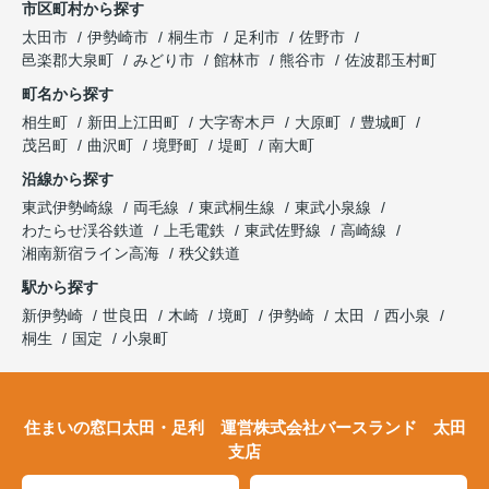
市区町村から探す
太田市
伊勢崎市
桐生市
足利市
佐野市
邑楽郡大泉町
みどり市
館林市
熊谷市
佐波郡玉村町
町名から探す
相生町
新田上江田町
大字寄木戸
大原町
豊城町
茂呂町
曲沢町
境野町
堤町
南大町
沿線から探す
東武伊勢崎線
両毛線
東武桐生線
東武小泉線
わたらせ渓谷鉄道
上毛電鉄
東武佐野線
高崎線
湘南新宿ライン高海
秩父鉄道
駅から探す
新伊勢崎
世良田
木崎
境町
伊勢崎
太田
西小泉
桐生
国定
小泉町
住まいの窓口太田・足利 運営株式会社バースランド 太田
支店