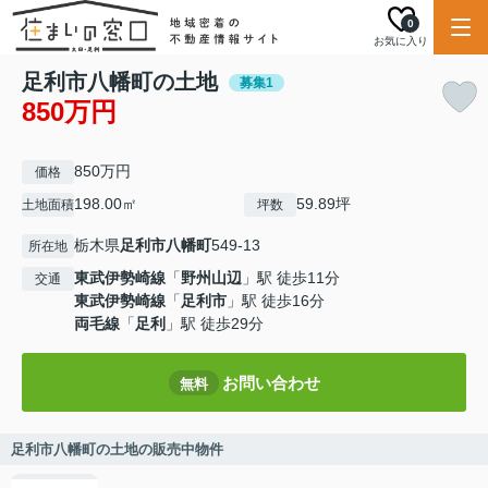
0
お気に入り
足利市八幡町の土地
募集1
850万円
850万円
価格
198.00㎡
59.89坪
土地面積
坪数
栃木県
足利市
八幡町
549-13
所在地
東武伊勢崎線
「
野州山辺
」駅 徒歩11分
交通
東武伊勢崎線
「
足利市
」駅 徒歩16分
両毛線
「
足利
」駅 徒歩29分
お問い合わせ
無料
足利市八幡町の土地の販売中物件