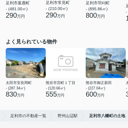
足利市常見町
足利市葉鹿町
足利市羽刈町
- (210.00㎡)
- (481.00㎡)
- (895.86㎡)
-
290
290
800
万円
万円
万円
よく見られている物件
太田市安良岡町
熊谷市宮町１丁目
熊谷市御正新田
- (287.34㎡)
- (120.66㎡)
- (227.04㎡)
-
830
555
600
万円
万円
万円
足利市の不動産一覧
野州山辺駅
足利市八幡町の土地