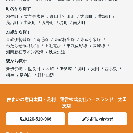
町名から探す
相生町
大字寄木戸
新田上江田町
大原町
豊城町
茂呂町
曲沢町
境野町
堤町
南大町
沿線から探す
東武伊勢崎線
両毛線
東武桐生線
東武小泉線
わたらせ渓谷鉄道
上毛電鉄
東武佐野線
高崎線
湘南新宿ライン高海
秩父鉄道
駅から探す
新伊勢崎
世良田
木崎
伊勢崎
境町
太田
西小泉
桐生
足利市
野州山辺
住まいの窓口太田・足利 運営株式会社バースランド 太田
支店
0120-510-966
お問い合わせ