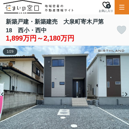
0
お気に入り
新築戸建・新築建売 大泉町寄木戸第
18 西小・西中
1,899万円～2,180万円
1
/
29