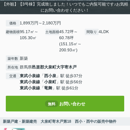
【外観】【3号棟】完成致しました！いつでもご内覧可能です♪お気軽
にお問い合わせください！
1,899万円～2,180万円
価格
95.17㎡～
45.72坪～
4LDK
建物面積
土地面積
間取り
105.30㎡
60.78坪
(151.15㎡～
200.93㎡)
新築
築年数
群馬県
邑楽郡大泉町
大字寄木戸
所在地
東武小泉線
「
西小泉
」駅 徒歩37分
交通
東武小泉線
「
小泉町
」駅 徒歩56分
東武小泉線
「
竜舞
」駅 徒歩61分
お問い合わせ
無料
新築戸建・新築建売 大泉町寄木戸第18 西小・西中の販売中物件