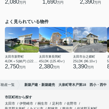
2,080
1,690
2,390
万円
万円
万円
よく見られている物件
太田市新野町
太田市東長岡町
太田市台之郷町
4LDK＋S(納戸) (122.55㎡)
4SLDK (125.40㎡)
2SLDK (96.10㎡)
5
2,750
2,380
3,390
万円
万円
万円
不動産一覧
新築戸建・新築建売 大泉町寄木戸第18 西小・西中
市区町村から探す
太田市
伊勢崎市
桐生市
足利市
佐野市
邑楽郡大泉町
みどり市
館林市
熊谷市
佐波郡玉村町