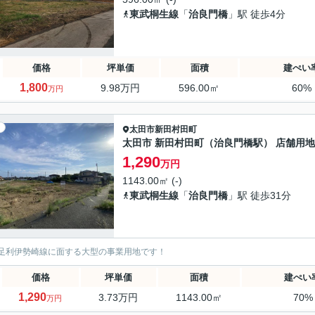
東武桐生線
「
治良門橋
」駅 徒歩4分
価格
坪単価
面積
建ぺい
1,800
9.98万円
596.00㎡
60%
万円
太田市
新田村田町
太田市 新田村田町（治良門橋駅） 店舗用地
1,290
万円
1143.00㎡ (-)
東武桐生線
「
治良門橋
」駅 徒歩31分
足利伊勢崎線に面する大型の事業用地です！
価格
坪単価
面積
建ぺい
1,290
3.73万円
1143.00㎡
70%
万円