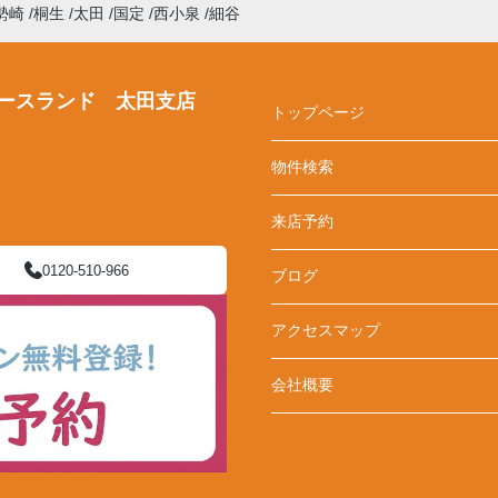
勢崎
桐生
太田
国定
西小泉
細谷
ースランド 太田支店
トップページ
物件検索
来店予約
0120-510-966
ブログ
アクセスマップ
会社概要