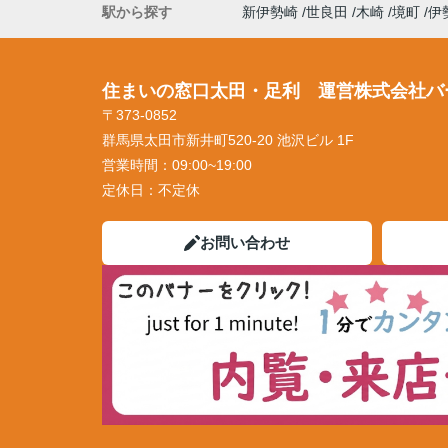
駅から探す
新伊勢崎
世良田
木崎
境町
伊
住まいの窓口太田・足利 運営株式会社バ
〒373-0852
群馬県太田市新井町520-20 池沢ビル 1F
営業時間：
09:00~19:00
定休日：
不定休
お問い合わせ