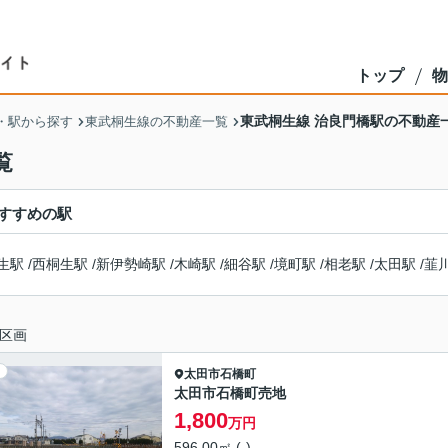
トップ
物
東武桐生線 治良門橋駅の不動産
・駅から探す
東武桐生線の不動産一覧
覧
すすめの駅
生駅
/
西桐生駅
/
新伊勢崎駅
/
木崎駅
/
細谷駅
/
境町駅
/
相老駅
/
太田駅
/
韮
区画
太田市
石橋町
太田市石橋町売地
1,800
万円
596.00㎡ (-)