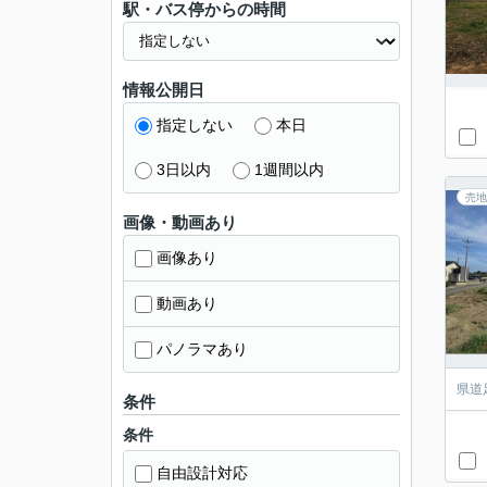
駅・バス停からの時間
情報公開日
指定しない
本日
3日以内
1週間以内
売地
画像・動画あり
画像あり
動画あり
パノラマあり
県道
条件
条件
自由設計対応