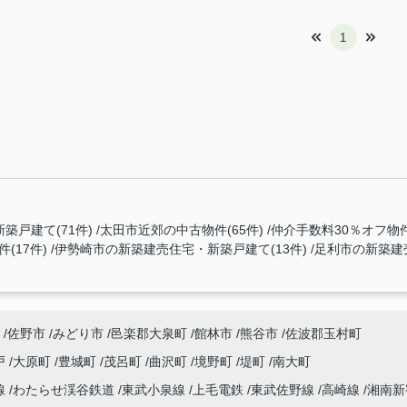
1
築戸建て(71件)
太田市近郊の中古物件(65件)
仲介手数料30％オフ物件(
(17件)
伊勢崎市の新築建売住宅・新築戸建て(13件)
足利市の新築建
佐野市
みどり市
邑楽郡大泉町
館林市
熊谷市
佐波郡玉村町
戸
大原町
豊城町
茂呂町
曲沢町
境野町
堤町
南大町
線
わたらせ渓谷鉄道
東武小泉線
上毛電鉄
東武佐野線
高崎線
湘南新