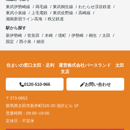
東武伊勢崎線
両毛線
東武桐生線
わたらせ渓谷鉄道
東武小泉線
上毛電鉄
東武佐野線
高崎線
湘南新宿ライン高海
秩父鉄道
駅から探す
新伊勢崎
世良田
木崎
境町
伊勢崎
桐生
太田
国定
西小泉
細谷
住まいの窓口太田・足利 運営株式会社バースランド 太田
支店
0120-510-966
お問い合わせ
〒373-0852
群馬県太田市新井町520-20 池沢ビル 1F
営業時間：
09:00~19:00
定休日：
不定休