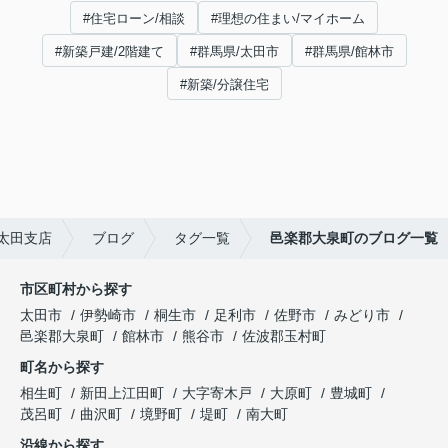
#住宅ローン/相談
#理想の住まい/マイホーム
#新築戸建/2階建て
#群馬県/太田市
#群馬県/館林市
#新築/分譲住宅
太田支店
ブログ
タグ一覧
邑楽郡大泉町のブログ一覧
市区町村から探す
太田市
伊勢崎市
桐生市
足利市
佐野市
みどり市
邑楽郡大泉町
館林市
熊谷市
佐波郡玉村町
町名から探す
相生町
新田上江田町
大字寄木戸
大原町
豊城町
茂呂町
曲沢町
境野町
堤町
南大町
沿線から探す