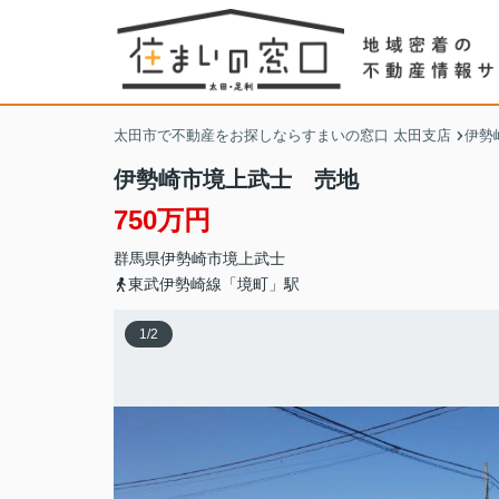
太田市で不動産をお探しならすまいの窓口 太田支店
伊勢
伊勢崎市境上武士 売地
750万円
群馬県
伊勢崎市
境上武士
東武伊勢崎線「境町」駅
1
/
2