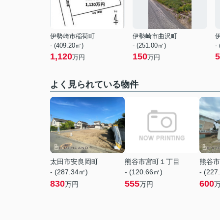
伊勢崎市稲荷町
伊勢崎市曲沢町
- (409.20㎡)
- (251.00㎡)
-
1,120
150
5
万円
万円
よく見られている物件
太田市安良岡町
熊谷市宮町１丁目
熊谷市
- (287.34㎡)
- (120.66㎡)
- (227
830
555
600
万円
万円