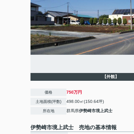
【外観】
750万円
価格
498.00㎡(150.64坪)
土地面積(坪数)
群馬県
伊勢崎市
境上武士
所在地
伊勢崎市境上武士 売地の基本情報