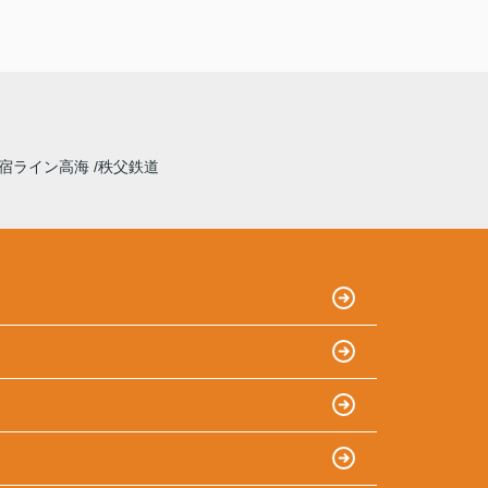
宿ライン高海
秩父鉄道