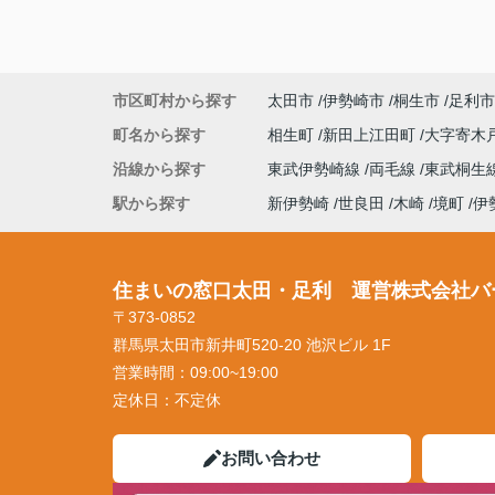
市区町村から探す
太田市
伊勢崎市
桐生市
足利市
町名から探す
相生町
新田上江田町
大字寄木
沿線から探す
東武伊勢崎線
両毛線
東武桐生
駅から探す
新伊勢崎
世良田
木崎
境町
伊
住まいの窓口太田・足利 運営株式会社バ
〒373-0852
群馬県太田市新井町520-20 池沢ビル 1F
営業時間：
09:00~19:00
定休日：
不定休
お問い合わせ