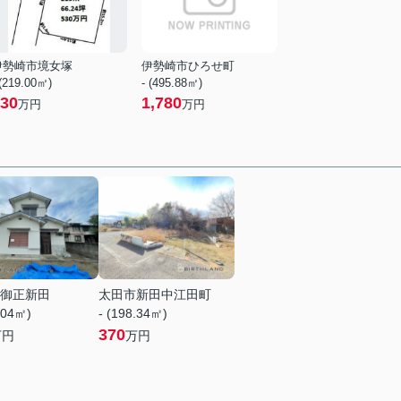
伊勢崎市境女塚
伊勢崎市ひろせ町
 (219.00㎡)
- (495.88㎡)
30
1,780
万円
万円
御正新田
太田市新田中江田町
.04㎡)
- (198.34㎡)
370
万円
万円