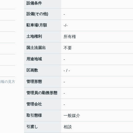
設備条件
設備(その他)
-
駐車場/月額
-/-
土地権利
所有権
国土法届出
不要
用途地域
-
区画数
- / -
管理形態
-
情報の見方
管理員の勤務形態
-
管理会社
-
取引態様
一般媒介
引渡し
相談