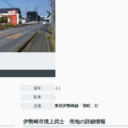
-(-)
築年
-
駐車
東武伊勢崎線
「
境町
」駅
交通
伊勢崎市境上武士 売地の詳細情報