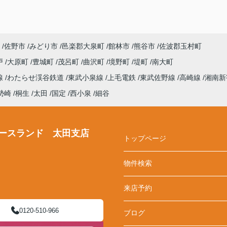
佐野市
みどり市
邑楽郡大泉町
館林市
熊谷市
佐波郡玉村町
戸
大原町
豊城町
茂呂町
曲沢町
境野町
堤町
南大町
線
わたらせ渓谷鉄道
東武小泉線
上毛電鉄
東武佐野線
高崎線
湘南新
勢崎
桐生
太田
国定
西小泉
細谷
ースランド 太田支店
トップページ
物件検索
来店予約
0120-510-966
ブログ