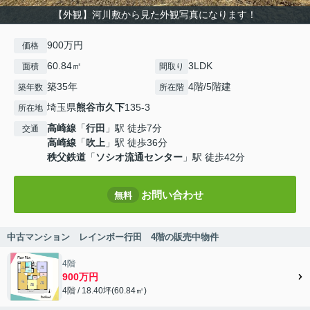
【外観】河川敷から見た外観写真になります！
900万円
価格
60.84㎡
3LDK
面積
間取り
築35年
4階/5階建
築年数
所在階
埼玉県
熊谷市
久下
135-3
所在地
高崎線
「
行田
」駅 徒歩7分
交通
高崎線
「
吹上
」駅 徒歩36分
秩父鉄道
「
ソシオ流通センター
」駅 徒歩42分
お問い合わせ
無料
中古マンション レインボー行田 4階の販売中物件
4階
900万円
4階 / 18.40坪(60.84㎡)