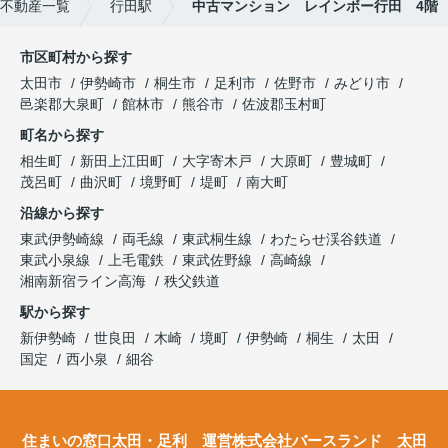
不動産一覧
行田駅
中古マンション レインボー行田 4階
市区町村から探す
太田市
伊勢崎市
桐生市
足利市
佐野市
みどり市
邑楽郡大泉町
館林市
熊谷市
佐波郡玉村町
町名から探す
相生町
新田上江田町
大字寄木戸
大原町
豊城町
茂呂町
曲沢町
境野町
堤町
南大町
沿線から探す
東武伊勢崎線
両毛線
東武桐生線
わたらせ渓谷鉄道
東武小泉線
上毛電鉄
東武佐野線
高崎線
湘南新宿ライン高海
秩父鉄道
駅から探す
新伊勢崎
世良田
木崎
境町
伊勢崎
桐生
太田
国定
西小泉
細谷
住まいの窓口太田・足利 運営株式会社バースランド 太田