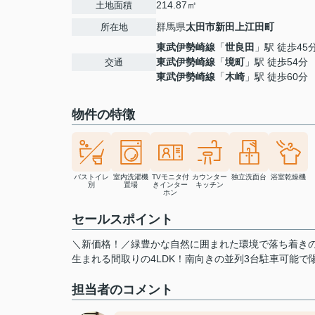
214.87㎡
土地面積
群馬県
太田市
新田上江田町
所在地
東武伊勢崎線
「
世良田
」駅 徒歩45
東武伊勢崎線
「
境町
」駅 徒歩54分
交通
東武伊勢崎線
「
木崎
」駅 徒歩60分
物件の特徴
バストイレ
室内洗濯機
TVモニタ付
カウンター
独立洗面台
浴室乾燥機
別
置場
きインター
キッチン
ホン
セールスポイント
＼新価格！／緑豊かな自然に囲まれた環境で落ち着き
生まれる間取りの4LDK！南向きの並列3台駐車可能で
担当者のコメント