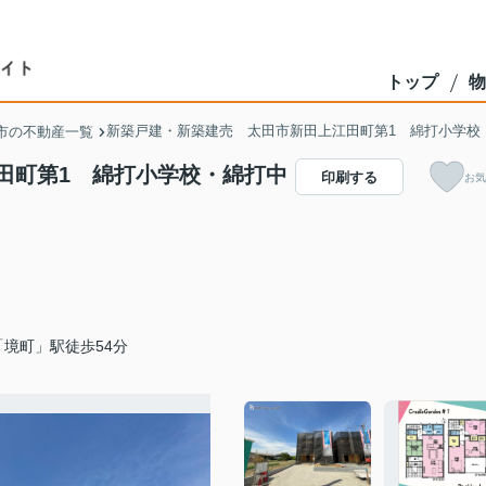
トップ
物
新築戸建・新築建売 太田市新田上江田町第1 綿打小学校
市の不動産一覧
田町第1 綿打小学校・綿打中
印刷する
お気
境町」駅徒歩54分