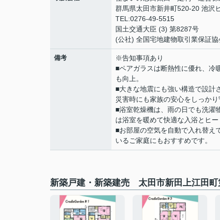
群馬県太田市新井町520-20 池沢ビ
TEL:0276-49-5515
国土交通大臣 (3) 第8287号
(公社) 全国宅地建物取引業保証協
備考
※告知事項あり
■ペアガラスは断熱性に優れ、冷
も向上。
■大きな地震にも強い構造で設計
災害時にも家族の安心をしっかり
■浴室乾燥機は、雨の日でも洗濯
は浴室を暖めて快適な入浴とヒー
■お部屋の空気を自動で入れ替え
いるご家庭にもおすすめです。
新築戸建・新築建売 太田市新田上江田町