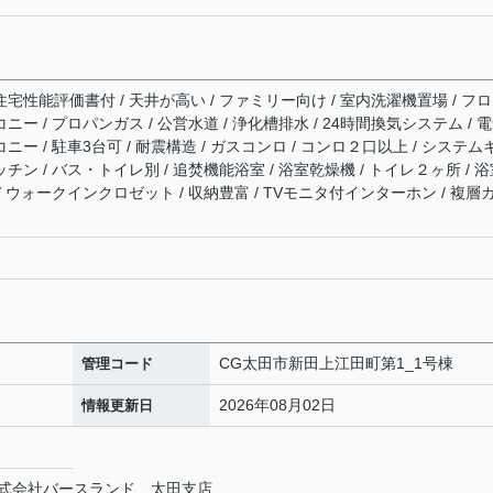
住宅性能評価書付 / 天井が高い / ファミリー向け / 室内洗濯機置場 / フ
ニー / プロパンガス / 公営水道 / 浄化槽排水 / 24時間換気システム / 
ニー / 駐車3台可 / 耐震構造 / ガスコンロ / コンロ２口以上 / システム
ッチン / バス・トイレ別 / 追焚機能浴室 / 浴室乾燥機 / トイレ２ヶ所 / 
 / ウォークインクロゼット / 収納豊富 / TVモニタ付インターホン / 複層
CG太田市新田上江田町第1_1号棟
管理コード
2026年08月02日
情報更新日
式会社バースランド 太田支店