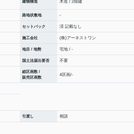
木造 / 2階建
建物構造
-
路地状敷地
済 記載なし
セットバック
(株)アーネストワン
施工会社
宅地 / -
地目 / 地勢
不要
国土法届出要否
総区画数 /
4区画/-
販売区画数
相談
引渡し