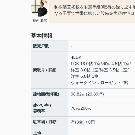
制振装置搭載＆耐震等級3取得の繰り返す
なる子育て世帯に嬉しい設備充実◎住宅ロ
福内 和彦
基本情報
-
販売戸数
4LDK
LDK 16.0帖 1室
/
和室 4.5帖 1室
/
洋室 8.0帖 1室
/
洋室 6.5帖 1室
/
間取り / 詳細
洋室 6.0帖 1室
ウォークインクローゼット2帖
98.82㎡(29.89坪)
建物面積(坪数)
建ぺい率 /
70%/200%
容積率
駐車場 / 月額
有(3台) / 0円
土地