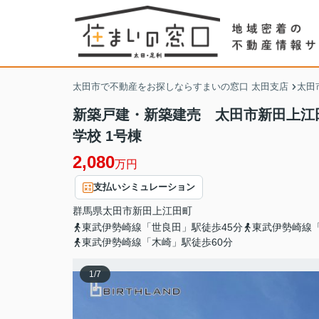
太田市で不動産をお探しならすまいの窓口 太田支店
太田
新築戸建・新築建売 太田市新田上江
学校 1号棟
2,080
万円
支払いシミュレーション
群馬県
太田市
新田上江田町
東武伊勢崎線「世良田」駅徒歩45分
東武伊勢崎線「
東武伊勢崎線「木崎」駅徒歩60分
1
/
7