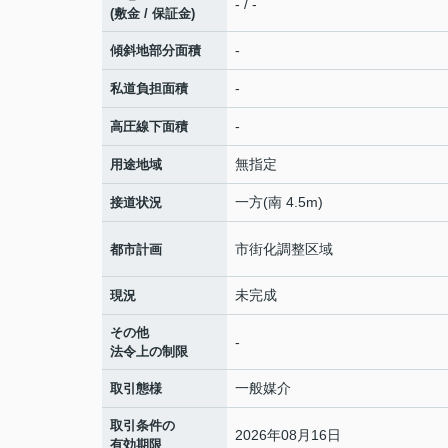
- / -
(敷金 / 保証金)
-
傾斜地部分面積
-
私道負担面積
-
高圧線下面積
無指定
用途地域
一方(南 4.5m)
接道状況
市街化調整区域
都市計画
未完成
現況
その他
-
法令上の制限
一般媒介
取引態様
取引条件の
2026年08月16日
有効期限