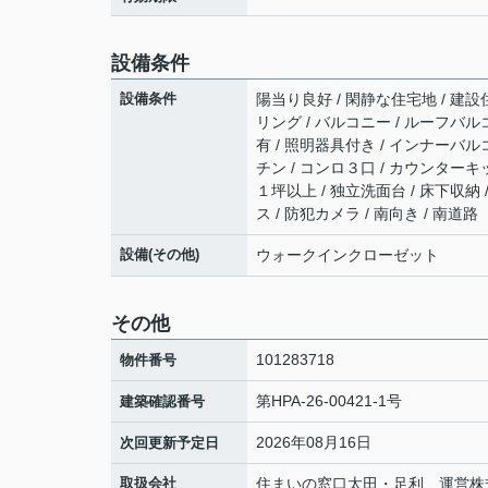
設備条件
設備条件
陽当り良好 / 閑静な住宅地 / 建設
リング / バルコニー / ルーフバルコ
有 / 照明器具付き / インナーバルコ
チン / コンロ３口 / カウンターキ
１坪以上 / 独立洗面台 / 床下収納
ス / 防犯カメラ / 南向き / 南道路
設備(その他)
ウォークインクローゼット
その他
101283718
物件番号
第HPA-26-00421-1号
建築確認番号
2026年08月16日
次回更新予定日
取扱会社
住まいの窓口太田・足利 運営株