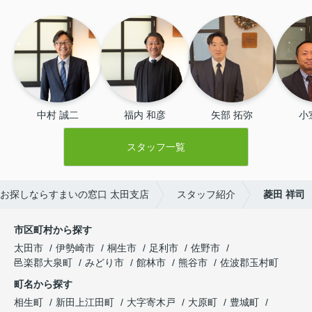
中村 誠二
福内 和彦
矢部 拓弥
小
スタッフ一覧
お探しならすまいの窓口 太田支店
スタッフ紹介
菱田 祥司
市区町村から探す
太田市
伊勢崎市
桐生市
足利市
佐野市
邑楽郡大泉町
みどり市
館林市
熊谷市
佐波郡玉村町
町名から探す
相生町
新田上江田町
大字寄木戸
大原町
豊城町