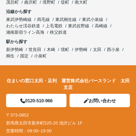
茂呂町
曲沢町
境野町
堤町
南大町
沿線から探す
東武伊勢崎線
両毛線
東武桐生線
東武小泉線
わたらせ渓谷鉄道
上毛電鉄
東武佐野線
高崎線
湘南新宿ライン高海
秩父鉄道
駅から探す
新伊勢崎
世良田
木崎
境町
伊勢崎
太田
西小泉
桐生
国定
小泉町
住まいの窓口太田・足利 運営株式会社バースランド 太田
支店
0120-510-966
お問い合わせ
〒373-0852
群馬県太田市新井町520-20 池沢ビル 1F
営業時間：
09:00~19:00