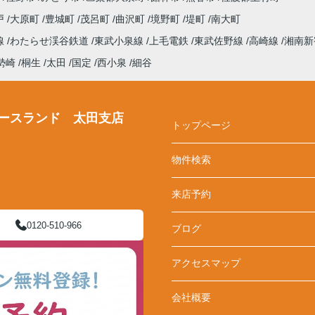
戸
大原町
豊城町
茂呂町
曲沢町
境野町
堤町
南大町
線
わたらせ渓谷鉄道
東武小泉線
上毛電鉄
東武佐野線
高崎線
湘南新
勢崎
桐生
太田
国定
西小泉
細谷
ースランド 太田支店
トップページ
物件検索
来店予約
0120-510-966
ブログ
アクセスマップ
会社概要