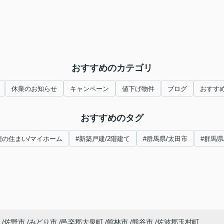
おすすめのカテゴリ
休業のお知らせ
キャンペーン
値下げ物件
ブログ
おすす
おすすめのタグ
想の住まい/マイホーム
#新築戸建/2階建て
#群馬県/太田市
#群馬県
佐野市
みどり市
邑楽郡大泉町
館林市
熊谷市
佐波郡玉村町