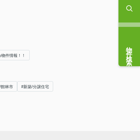
物件検索
め物件情報！！
/館林市
#新築/分譲住宅