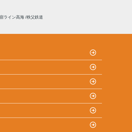
宿ライン高海
秩父鉄道