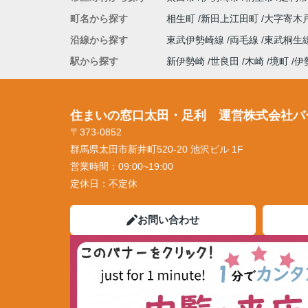
町名から探す
相生町
新田上江田町
大字寄木
沿線から探す
東武伊勢崎線
両毛線
東武桐生
駅から探す
新伊勢崎
世良田
木崎
境町
伊
住まいの窓口太田・足利 運営株式会社バ
〒373-0852
群馬県太田市新井町520-20 池沢ビル 1F
営業時間：
09:00~19:00
定休日：
不定休
お問い合わせ