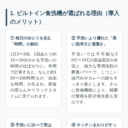
1. ビルトイン食洗機が選ばれる理由（導入
のメリット）
① 毎日のゆとりを生む
② 手洗いより優れた「高
「時間」の創出
い洗浄力と清潔さ」
1日2〜3回、1回あたり約
手洗いでは不可能な5
15〜20分かかる手洗いの
0℃〜70℃の高温高圧の水
時間がほぼゼロに。年間
流と、強力な専用洗剤の
で計算すると、なんと約1
酵素パワーで、しつこい
50〜200時間もの「自由
油汚れやカレーの跡もす
な時間」が生まれ、家族
っきり落とします。さら
の団らんやリラックスタ
に乾燥機能により、雑菌
イムに充てられます。
の繁殖を防ぎ衛生面も安
心です。
③ 手洗いに比べて実は
④ キッチンまわりがすっ