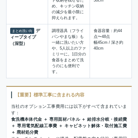
ド収納を残せるた
30cm
め、キッチン収納
の減少を最小限に
抑えられます。
デ
調理器具（フライ
食器容量：約44
まとめ洗い向
パンやまな板）も
点〜48点
ィープタイプ
一緒に洗いたい方
幅45cm / 深さ約
（深型）
や、5人以上のファ
40cm
ミリーに。1日分の
食器をまとめて洗
うのにも便利で
す。
【重要】標準工事に含まれる内容
当社のオプション工事費用には以下がすべて含まれていま
す：
食洗機本体代金 ＋ 専用面材パネル ＋ 給排水分岐・接続費
＋ 専用電気配線工事費 ＋ キャビネット解体・取付施工費
＋ 廃材処分費