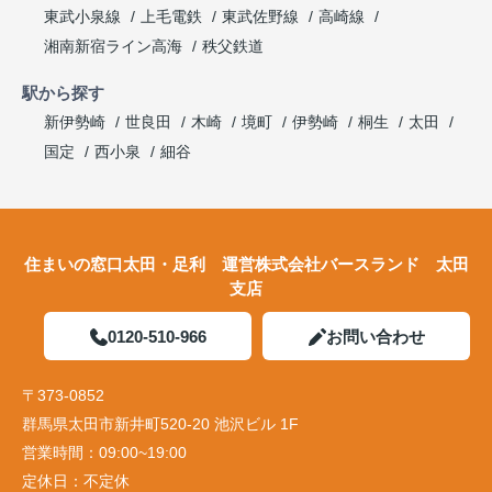
東武小泉線
上毛電鉄
東武佐野線
高崎線
湘南新宿ライン高海
秩父鉄道
駅から探す
新伊勢崎
世良田
木崎
境町
伊勢崎
桐生
太田
国定
西小泉
細谷
住まいの窓口太田・足利 運営株式会社バースランド 太田
支店
0120-510-966
お問い合わせ
〒373-0852
群馬県太田市新井町520-20 池沢ビル 1F
営業時間：
09:00~19:00
定休日：
不定休