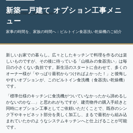
新築一戸建て オプション工事メニ
html_content_dishwasher = """
ュー
家事の時間を、家族の時間へ：ビルトイン食器洗い乾燥機のご紹介
新しいお家での暮らし。広々としたキッチンで料理を作るのは楽
しいものですが、その後に待っている「山積みの食器洗い」は毎
日の小さくない負担です。新生活のスタートに合わせて、多くの
オーナー様が「やっぱり最初からつければよかった！」と後悔し
やすいオプションが、このビルトイン食洗機（食器洗い乾燥機）
です。
「標準仕様のキッチンに食洗機がついていなかったから諦めるし
かないのかな…」と思われがちですが、建売物件の購入手続きと
同時にオプション工事としてご依頼いただくことで、既存のシン
ク下やキャビネット部分を美しく加工し、まるで最初から組み込
まれていたかのようなシステムキッチンへと仕上げることが可能
です。