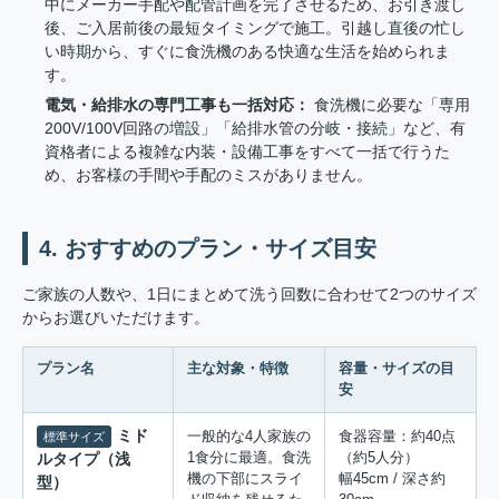
中にメーカー手配や配管計画を完了させるため、お引き渡し
後、ご入居前後の最短タイミングで施工。引越し直後の忙し
い時期から、すぐに食洗機のある快適な生活を始められま
す。
電気・給排水の専門工事も一括対応：
食洗機に必要な「専用
200V/100V回路の増設」「給排水管の分岐・接続」など、有
資格者による複雑な内装・設備工事をすべて一括で行うた
め、お客様の手間や手配のミスがありません。
4. おすすめのプラン・サイズ目安
ご家族の人数や、1日にまとめて洗う回数に合わせて2つのサイズ
からお選びいただけます。
プラン名
主な対象・特徴
容量・サイズの目
安
ミド
一般的な4人家族の
食器容量：約40点
標準サイズ
1食分に最適。食洗
（約5人分）
ルタイプ（浅
機の下部にスライ
幅45cm / 深さ約
型）