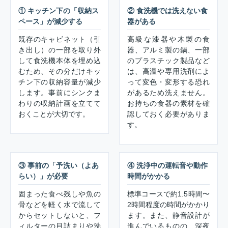
① キッチン下の「収納ス
② 食洗機では洗えない食
ペース」が減少する
器がある
既存のキャビネット（引
高級な漆器や木製の食
き出し）の一部を取り外
器、アルミ製の鍋、一部
して食洗機本体を埋め込
のプラスチック製品など
むため、その分だけキッ
は、高温や専用洗剤によ
チン下の収納容量が減少
って変色・変形する恐れ
します。事前にシンクま
があるため洗えません。
わりの収納計画を立てて
お持ちの食器の素材を確
おくことが大切です。
認しておく必要がありま
す。
③ 事前の「予洗い（よあ
④ 洗浄中の運転音や動作
らい）」が必要
時間がかかる
固まった食べ残しや魚の
標準コースで約1.5時間〜
骨などを軽く水で流して
2時間程度の時間がかかり
からセットしないと、フ
ます。また、静音設計が
ィルターの目詰まりや洗
進んでいるものの、深夜