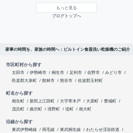
もっと見る
ブログトップへ
家事の時間を、家族の時間へ：ビルトイン食器洗い乾燥機のご紹介
市区町村から探す
太田市
伊勢崎市
桐生市
足利市
佐野市
みどり市
邑楽郡大泉町
館林市
熊谷市
佐波郡玉村町
町名から探す
相生町
新田上江田町
大字寄木戸
大原町
豊城町
茂呂町
曲沢町
境野町
堤町
南大町
沿線から探す
東武伊勢崎線
両毛線
東武桐生線
わたらせ渓谷鉄道