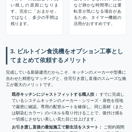
い残しの原因になりま
など静かな時間帯には運
す。完全に「おまかせ」
転音が気になる場合があ
ではなく、多少の手間は
るため、タイマー機能の
残ります。
活用がおすすめです。
3. ビルトイン食洗機をオプション工事とし
てまとめて依頼するメリット
完成している新築建売だからこそ、キッチンのメーカーや型番に
合わせた精密なマッチングと、住宅引き渡し直後のスムーズな施
工が最大のメリットです。
既存キッチンにジャストフィットする職人技：
すでに完成し
ているシステムキッチンのメーカー・シリーズ・扉色を現地
で厳密に確認。専用の配管ルートを確保し、同じ面材（また
は馴染むカラー）のパネルを取り付けることで、後付け感を
一切感じさせない美しい見た目に仕上げます。
お引き渡し直後の最短施工で新生活をスタート：
ご契約期間