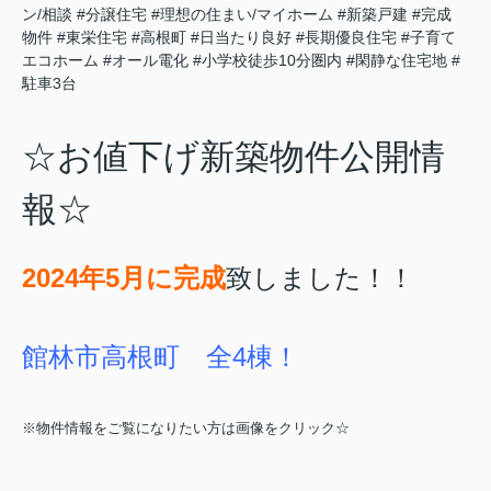
ン/相談
#分譲住宅
#理想の住まい/マイホーム
#新築戸建
#完成
物件
#東栄住宅
#高根町
#日当たり良好
#長期優良住宅
#子育て
エコホーム
#オール電化
#小学校徒歩10分圏内
#閑静な住宅地
#
駐車3台
☆お値下げ新築物件公開情
報☆
2024年5月に完成
致しました！！
館林市高根町 全4棟！
※物件情報をご覧になりたい方は画像をクリック☆