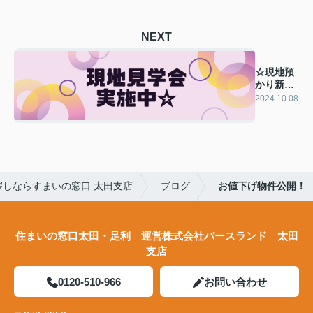
NEXT
☆現地預
かり新築
物件！！
2024.10.08
☆
しならすまいの窓口 太田支店
ブログ
お値下げ物件公開！
住まいの窓口太田・足利 運営株式会社バースランド 太田
支店
0120-510-966
お問い合わせ