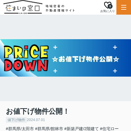
0
お気に入り
お値下げ物件公開！
値下げ物件
2024.07.01
#群馬県/太田市
#群馬県/館林市
#新築戸建/2階建て
#住宅ロー