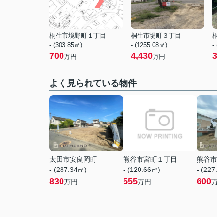
桐生市境野町１丁目
桐生市堤町３丁目
- (303.85㎡)
- (1255.08㎡)
-
700
4,430
3
万円
万円
よく見られている物件
太田市安良岡町
熊谷市宮町１丁目
熊谷市
- (287.34㎡)
- (120.66㎡)
- (227
830
555
600
万円
万円