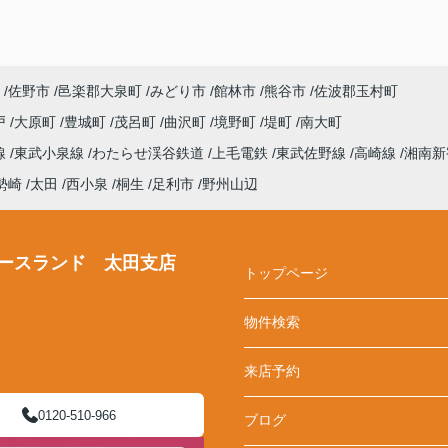
佐野市
邑楽郡大泉町
みどり市
館林市
熊谷市
佐波郡玉村町
戸
大原町
豊城町
茂呂町
曲沢町
境野町
堤町
南大町
線
東武小泉線
わたらせ渓谷鉄道
上毛電鉄
東武佐野線
高崎線
湘南新
勢崎
太田
西小泉
桐生
足利市
野州山辺
ースランド 太田支店
トップページ
物件検索
来店予約
0120-510-966
ブログ