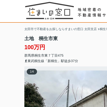
太田市で不動産をお探しならすまいの窓口 太田支店
桐生
土地 桐生市東
100万円
群馬県
桐生市
東
７丁目475
東武桐生線「新桐生」駅徒歩37分
1
/
4