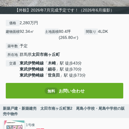
【外観】2026年7月完成予定です！（2026年6月撮影）
2,280万円
価格
92.34㎡
80.4坪
4LDK
建物面積
土地面積
間取り
(265.80㎡)
予定
築年数
群馬県
太田市
南ヶ丘町
所在地
東武伊勢崎線
「
木崎
」駅 徒歩43分
交通
東武伊勢崎線
「
細谷
」駅 徒歩70分
東武伊勢崎線
「
世良田
」駅 徒歩73分
お問い合わせ
無料
新築戸建・新築建売 太田市南ヶ丘町第2 尾島小学校・尾島中学校の販
売中物件
1号棟