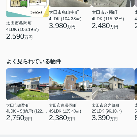
太田市鳥山中町
太田市八幡町
4LDK (104.33㎡)
4LDK (115.92㎡)
4
太田市亀岡町
3,980
2,480
万円
万円
4LDK (106.19㎡)
2,590
万円
よく見られている物件
太田市新野町
太田市東長岡町
太田市台之郷町
4LDK＋S(納戸) (122.55㎡)
4SLDK (125.40㎡)
2SLDK (96.10㎡)
5
2,750
2,380
3,390
万円
万円
万円