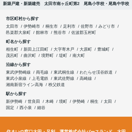
新築戸建・新築建売 太田市南ヶ丘町第2 尾島小学校・尾島中学校
市区町村から探す
太田市
伊勢崎市
桐生市
足利市
佐野市
みどり市
邑楽郡大泉町
館林市
熊谷市
佐波郡玉村町
町名から探す
相生町
新田上江田町
大字寄木戸
大原町
豊城町
茂呂町
曲沢町
境野町
堤町
南大町
沿線から探す
東武伊勢崎線
両毛線
東武桐生線
わたらせ渓谷鉄道
東武小泉線
上毛電鉄
東武佐野線
高崎線
湘南新宿ライン高海
秩父鉄道
駅から探す
新伊勢崎
世良田
木崎
境町
伊勢崎
桐生
太田
国定
西小泉
細谷
住まいの窓口太田・足利 運営株式会社バースランド 太田