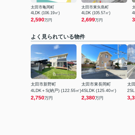
太田市亀岡町
太田市東矢島町
4LDK (106.19㎡)
4LDK (105.57㎡)
4
2,590
2,699
3
万円
万円
よく見られている物件
太田市新野町
太田市東長岡町
太
4LDK＋S(納戸) (122.55㎡)
4SLDK (125.40㎡)
2SL
2,750
2,380
3,
万円
万円