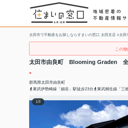
太田市で不動産をお探しならすまいの窓口 太田支店
太田
この物
太田市由良町 Blooming Graden 
-
群馬県
太田市
由良町
東武伊勢崎線「細谷」駅徒歩23分
東武桐生線「三枚
1
/
3