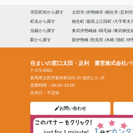
市区町村から探す
太田市
伊勢崎市
桐生市
足利市
町名から探す
相生町
新田上江田町
大字寄木
沿線から探す
東武伊勢崎線
両毛線
東武桐生
駅から探す
新伊勢崎
世良田
木崎
境町
伊
住まいの窓口太田・足利 運営株式会社バ
〒373-0852
群馬県太田市新井町520-20 池沢ビル 1F
営業時間：
09:00~19:00
定休日：
不定休
お問い合わせ