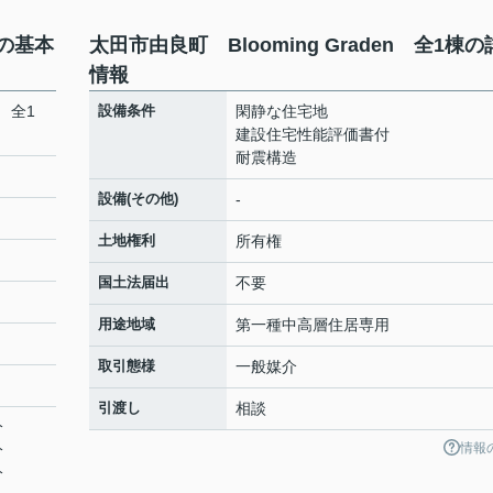
棟の基本
太田市由良町 Blooming Graden 全1棟
情報
n 全1
設備条件
閑静な住宅地
建設住宅性能評価書付
耐震構造
設備(その他)
-
土地権利
所有権
国土法届出
不要
用途地域
第一種中高層住居専用
取引態様
一般媒介
引渡し
相談
分
情報
分
分