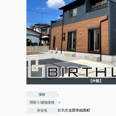
【外観】
-
価格
-/-
間取り/建物面積
群馬県
太田市
由良町
所在地