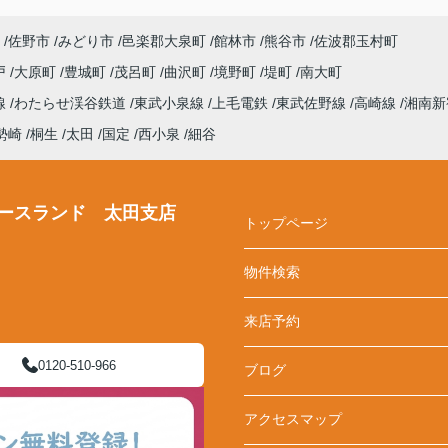
佐野市
みどり市
邑楽郡大泉町
館林市
熊谷市
佐波郡玉村町
戸
大原町
豊城町
茂呂町
曲沢町
境野町
堤町
南大町
線
わたらせ渓谷鉄道
東武小泉線
上毛電鉄
東武佐野線
高崎線
湘南新
勢崎
桐生
太田
国定
西小泉
細谷
ースランド 太田支店
トップページ
物件検索
来店予約
0120-510-966
ブログ
アクセスマップ