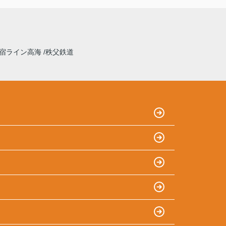
宿ライン高海
秩父鉄道