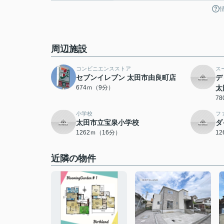
周辺施設
コンビニエンスストア
ス
セブンイレブン 太田市由良町店
デ
674ｍ（9分）
太
7
小学校
フ
太田市立宝泉小学校
ダ
1262ｍ（16分）
1
近隣の物件