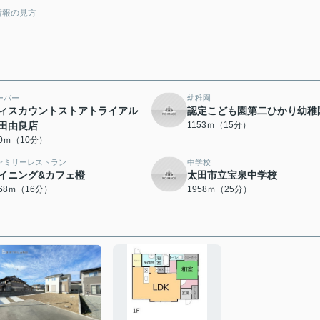
情報の見方
ーパー
幼稚園
ィスカウントストアトライアル
認定こども園第二ひかり幼稚
田由良店
1153ｍ（15分）
80ｍ（10分）
ァミリーレストラン
中学校
イニング&カフェ橙
太田市立宝泉中学校
268ｍ（16分）
1958ｍ（25分）