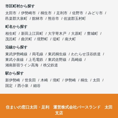
市区町村から探す
太田市
伊勢崎市
桐生市
足利市
佐野市
みどり市
邑楽郡大泉町
館林市
熊谷市
佐波郡玉村町
町名から探す
相生町
新田上江田町
大字寄木戸
大原町
豊城町
茂呂町
曲沢町
境野町
堤町
南大町
沿線から探す
東武伊勢崎線
両毛線
東武桐生線
わたらせ渓谷鉄道
東武小泉線
上毛電鉄
東武佐野線
高崎線
湘南新宿ライン高海
秩父鉄道
駅から探す
新伊勢崎
世良田
木崎
境町
伊勢崎
桐生
太田
国定
西小泉
細谷
住まいの窓口太田・足利 運営株式会社バースランド 太田
支店