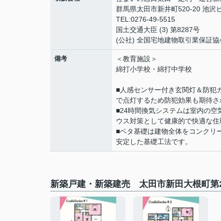
群馬県太田市新井町520-20 池沢ビ
TEL:0276-49-5515
国土交通大臣 (3) 第8287号
(公社) 全国宅地建物取引業保証協
備考
＜教育施設＞
綿打小学校・綿打中学校
■人感センサー付き玄関灯＆防犯
で点灯するため防犯効果も期待さ
■24時間換気システムは室内の
ウス対策として健康的で快適な住
■ベタ基礎は建物全体をコンクリ
安定した基礎工法です。
新築戸建・新築建売 太田市新田大根町第