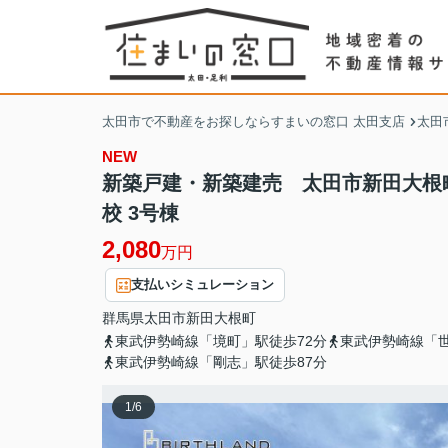
太田市で不動産をお探しならすまいの窓口 太田支店
太田
NEW
新築戸建・新築建売 太田市新田大根
校 3号棟
2,080
万円
支払いシミュレーション
群馬県
太田市
新田大根町
東武伊勢崎線「境町」駅徒歩72分
東武伊勢崎線「世
東武伊勢崎線「剛志」駅徒歩87分
1
/
6