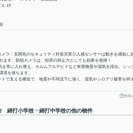
ル 1F
会
カメラ：玄関先のセキュリティ対策充実◎人感センサーは動きを感知し
れます。防犯カメラは、犯罪の抑止力としても効果を発揮！
空気を常に入れ替え、ホルムアルデヒドなど有害物質や湿気を排出。シッ
環境を保ちます。
ートで支える構造で、地震や不同沈下に強く、湿気やシロアリ被害を抑
情報
2 綿打小学校・綿打中学校の他の物件