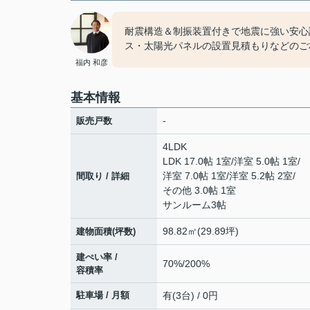
耐震構造＆制振装置付きで地震に強い安心
ス・太陽光パネルの設置見積もりなどのご
福内 和彦
基本情報
-
販売戸数
4LDK
LDK 17.0帖 1室
/
洋室 5.0帖 1室
/
洋室 7.0帖 1室
/
洋室 5.2帖 2室
/
間取り / 詳細
その他 3.0帖 1室
サンルーム3帖
98.82㎡(29.89坪)
建物面積(坪数)
建ぺい率 /
70%/200%
容積率
駐車場 / 月額
有(3台) / 0円