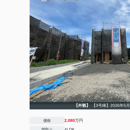
【外観】
【3号棟】2026年5
2,080
万円
価格
4LDK
間取り