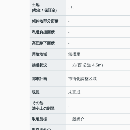
土地
- / -
(敷金 / 保証金)
-
傾斜地部分面積
-
私道負担面積
-
高圧線下面積
無指定
用途地域
一方(西 公道 4.5m)
接道状況
市街化調整区域
都市計画
未完成
現況
その他
-
法令上の制限
一般媒介
取引態様
取引条件の