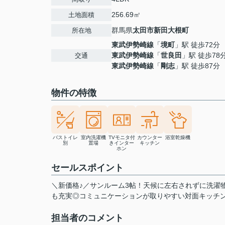
256.69㎡
土地面積
群馬県
太田市
新田大根町
所在地
東武伊勢崎線
「
境町
」駅 徒歩72分
東武伊勢崎線
「
世良田
」駅 徒歩78
交通
東武伊勢崎線
「
剛志
」駅 徒歩87分
物件の特徴
バストイレ
室内洗濯機
TVモニタ付
カウンター
浴室乾燥機
別
置場
きインター
キッチン
ホン
セールスポイント
＼新価格♪／サンルーム3帖！天候に左右されずに洗濯
も充実◎コミュニケーションが取りやすい対面キッチン
担当者のコメント