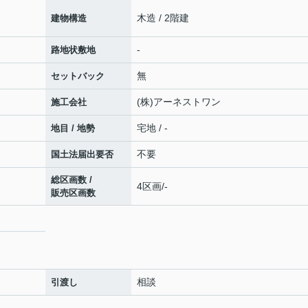
木造 / 2階建
建物構造
-
路地状敷地
無
セットバック
(株)アーネストワン
施工会社
宅地 / -
地目 / 地勢
不要
国土法届出要否
総区画数 /
4区画/-
販売区画数
相談
引渡し