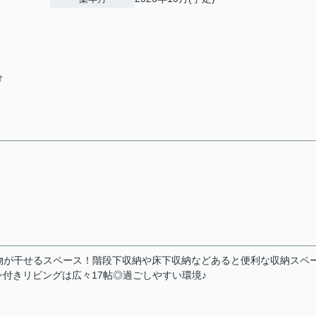
分
物が干せるスペース！階段下収納や床下収納などあると便利な収納スペ
付きリビングは広々17帖◎過ごしやすい環境♪