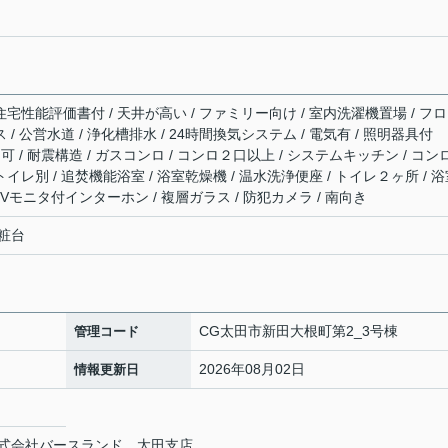
住宅性能評価書付 / 天井が高い / ファミリー向け / 室内洗濯機置場 / フ
 / 公営水道 / 浄化槽排水 / 24時間換気システム / 電気有 / 照明器具付
可 / 耐震構造 / ガスコンロ / コンロ２口以上 / システムキッチン / コン
トイレ別 / 追焚機能浴室 / 浴室乾燥機 / 温水洗浄便座 / トイレ２ヶ所 / 
 TVモニタ付インターホン / 複層ガラス / 防犯カメラ / 南向き
粧台
CG太田市新田大根町第2_3号棟
管理コード
2026年08月02日
情報更新日
式会社バースランド 太田支店