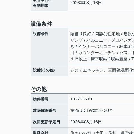
2026年08月16日
有効期限
設備条件
設備条件
陽当り良好 / 閑静な住宅地 / 建設
リング / バルコニー / プロパンガス
き / インナーバルコニー / 駐車3台
口 / カウンターキッチン / バス・
１坪以上 / 床下収納 / 収納豊富 /
設備(その他)
システムキッチン、三面鏡洗面化
その他
102755519
物件番号
第25UDI1W建12430号
建築確認番号
2026年08月16日
次回更新予定日
取扱会社
住まいの窓口太田・足利 運営株