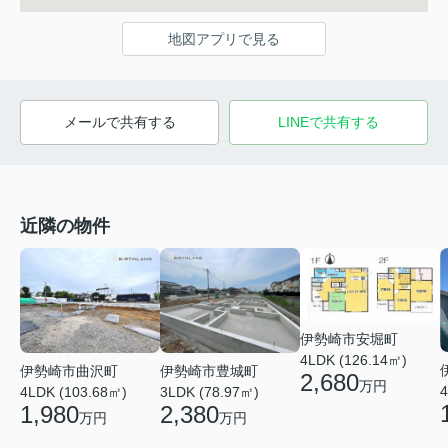
地図アプリで見る
メールで共有する
LINEで共有する
近隣の物件
伊勢崎市安堀町
4LDK (126.14㎡)
伊勢崎市豊城町
伊勢崎市曲沢町
2,680
万円
4
3LDK (78.97㎡)
4LDK (103.68㎡)
2,380
1,980
万円
万円