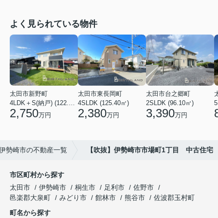
よく見られている物件
太田市新野町
太田市東長岡町
太田市台之郷町
4LDK＋S(納戸) (122.55㎡)
4SLDK (125.40㎡)
2SLDK (96.10㎡)
5
2,750
2,380
3,390
万円
万円
万円
伊勢崎市の不動産一覧
【吹抜】伊勢崎市市場町1丁目 中古住宅
市区町村から探す
太田市
伊勢崎市
桐生市
足利市
佐野市
邑楽郡大泉町
みどり市
館林市
熊谷市
佐波郡玉村町
町名から探す