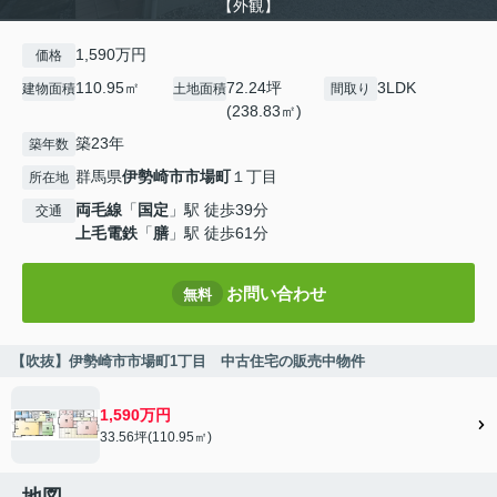
【外観】
1,590万円
価格
110.95㎡
72.24坪
3LDK
建物面積
土地面積
間取り
(238.83㎡)
築23年
築年数
群馬県
伊勢崎市
市場町
１丁目
所在地
両毛線
「
国定
」駅 徒歩39分
交通
上毛電鉄
「
膳
」駅 徒歩61分
お問い合わせ
無料
【吹抜】伊勢崎市市場町1丁目 中古住宅の販売中物件
1,590万円
33.56坪(110.95㎡)