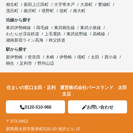
相生町
新田上江田町
大字寄木戸
大原町
豊城町
茂呂町
曲沢町
境野町
堤町
南大町
沿線から探す
東武伊勢崎線
両毛線
東武桐生線
東武小泉線
わたらせ渓谷鉄道
上毛電鉄
東武佐野線
高崎線
湘南新宿ライン高海
秩父鉄道
駅から探す
新伊勢崎
世良田
木崎
伊勢崎
境町
太田
西小泉
桐生
足利市
野州山辺
住まいの窓口太田・足利 運営株式会社バースランド 太田
支店
0120-510-966
お問い合わせ
〒373-0852
群馬県太田市新井町520-20 池沢ビル 1F