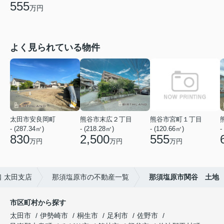
555
万円
よく見られている物件
太田市安良岡町
熊谷市末広２丁目
熊谷市宮町１丁目
- (287.34㎡)
- (218.28㎡)
- (120.66㎡)
-
830
2,500
555
万円
万円
万円
 太田支店
那須塩原市の不動産一覧
那須塩原市関谷 土地
市区町村から探す
太田市
伊勢崎市
桐生市
足利市
佐野市