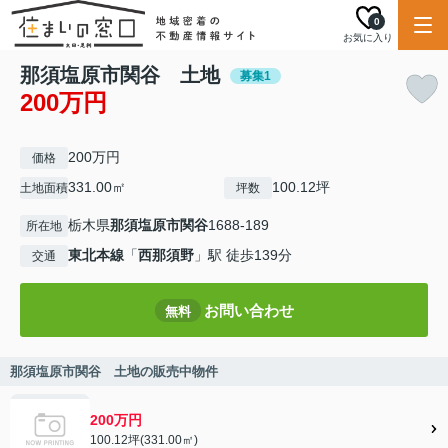
0
お気に入り
那須塩原市関谷 土地
募集1
200万円
200万円
価格
331.00㎡
100.12坪
土地面積
坪数
栃木県
那須塩原市
関谷
1688-189
所在地
東北本線
「
西那須野
」駅 徒歩139分
交通
お問い合わせ
無料
那須塩原市関谷 土地の販売中物件
200万円
100.12坪(331.00㎡)