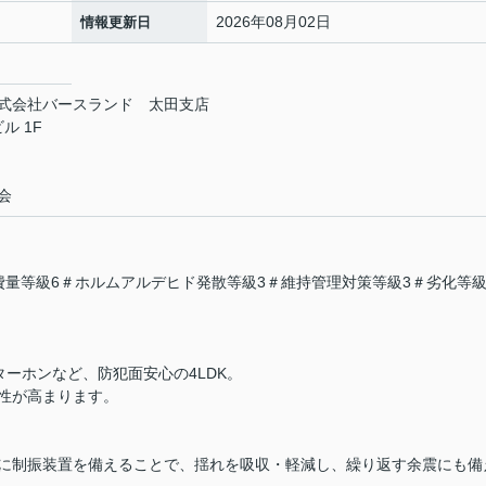
2026年08月02日
情報更新日
式会社バースランド 太田支店
ル 1F
会
費量等級6＃ホルムアルデヒド発散等級3＃維持管理対策等級3＃劣化等級
ターホンなど、防犯面安心の4LDK。
性が高まります。
に制振装置を備えることで、揺れを吸収・軽減し、繰り返す余震にも備