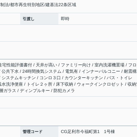
制法/都市再生特別地区/建基法22条区域
即時
引渡し
住宅性能評価書付 / 天井が高い / ファミリー向け / 室内洗濯機置場 / フ
/ 公共下水 / 24時間換気システム / 電気有 / インナーバルコニー / 耐震構
 / システムキッチン / コンロ３口 / カウンターキッチン / バス・トイレ
/ 温水洗浄便座 / トイレ２ヶ所 / 床下収納 / ウォークインクロゼット / 収
複層ガラス / ディンプルキー / 防犯カメラ
CG足利市今福町第1 1号棟
管理コード