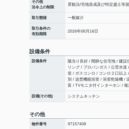
その他
景観法/宅地造成及び特定盛土等規
法令上の制限
一般媒介
取引態様
取引条件の
2026年08月16日
有効期限
設備条件
設備条件
陽当り良好 / 閑静な住宅地 / 建設
リング / プロパンガス / 公営水道 
造 / ガスコンロ / コンロ２口以上
別 / 追焚機能浴室 / 浴室乾燥機 
富 / TVモニタ付インターホン / 
設備(その他)
システムキッチン
その他
97157408
物件番号