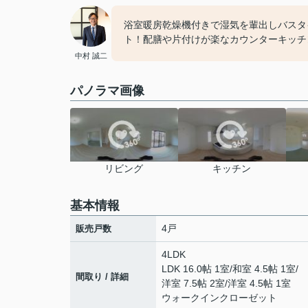
浴室暖房乾燥機付きで湿気を輩出しバスタ
ト！配膳や片付けが楽なカウンターキッチ
中村 誠二
パノラマ画像
リビング
キッチン
基本情報
4戸
販売戸数
4LDK
LDK 16.0帖 1室
/
和室 4.5帖 1室
/
間取り / 詳細
洋室 7.5帖 2室
/
洋室 4.5帖 1室
ウォークインクローゼット