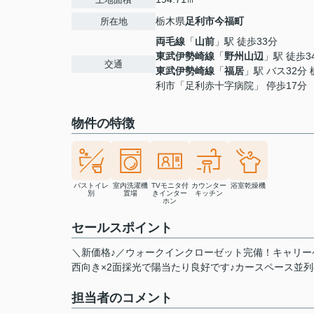
栃木県
足利市
今福町
所在地
両毛線
「
山前
」駅 徒歩33分
東武伊勢崎線
「
野州山辺
」駅 徒歩3
交通
東武伊勢崎線
「
福居
」駅 バス32分
利市「足利赤十字病院」 停歩17分
物件の特徴
バストイレ
室内洗濯機
TVモニタ付
カウンター
浴室乾燥機
別
置場
きインター
キッチン
ホン
セールスポイント
＼新価格♪／ウォークインクローゼット完備！キャリー
西向き×2面採光で陽当たり良好です♪カースペース並列4
担当者のコメント