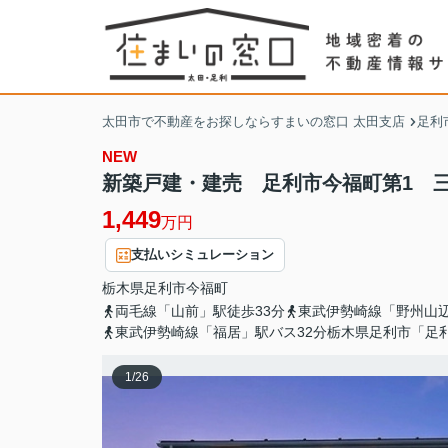
太田市で不動産をお探しならすまいの窓口 太田支店
足利
NEW
新築戸建・建売 足利市今福町第1 三
1,449
万円
支払いシミュレーション
栃木県
足利市
今福町
両毛線「山前」駅徒歩33分
東武伊勢崎線「野州山辺
東武伊勢崎線「福居」駅バス32分栃木県足利市「足
1
/
26