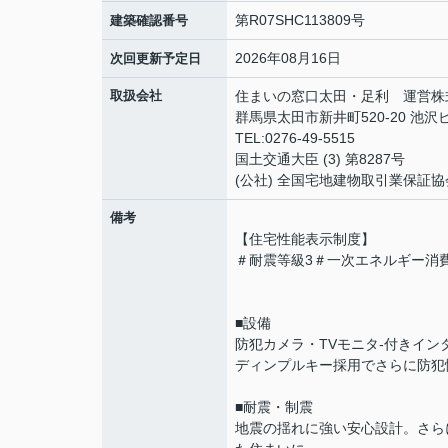
第R07SHC113809号
建築確認番号
2026年08月16日
次回更新予定日
取扱会社
住まいの窓口太田・足利 運営株
群馬県太田市新井町520-20 池沢ビ
TEL:0276-49-5515
国土交通大臣 (3) 第8287号
(公社) 全国宅地建物取引業保証協
備考
【住宅性能表示制度】
＃耐震等級3＃一次エネルギー消
■設備
防犯カメラ・TVモニタ-付きイン
ディンプルキー採用でさらに防犯
■耐震・制震
地震の揺れに強い安心設計。さら