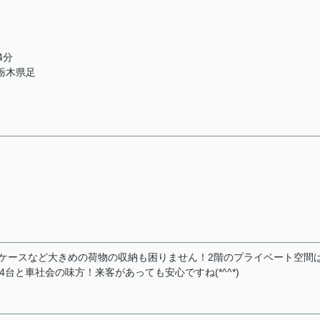
4分
 栃木県足
ケースなど大きめの荷物の収納も困りません！2階のプライベート空間
台と車社会の味方！来客があっても安心ですね(*^^*)