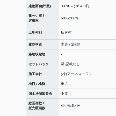
93.96㎡(28.42坪)
建物面積(坪数)
建ぺい率 /
60%/200%
容積率
所有権
土地権利
木造 / 2階建
建物構造
-
路地状敷地
済 記載なし
セットバック
(株)アーネストワン
施工会社
田 / -
地目 / 地勢
不要
国土法届出要否
総区画数 /
4区画/4区画
販売区画数