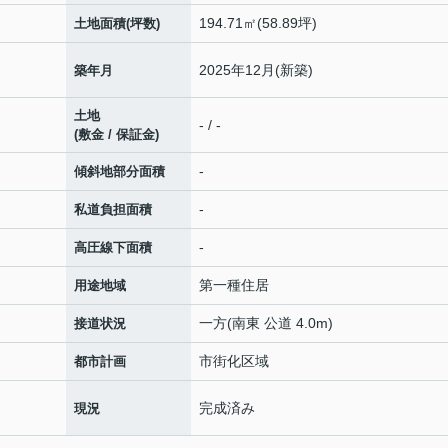
194.71㎡(58.89坪)
土地面積(坪数)
2025年12月(新築)
築年月
土地
- / -
(敷金 / 保証金)
-
傾斜地部分面積
-
私道負担面積
-
高圧線下面積
第一種住居
用途地域
一方(南東 公道 4.0m)
接道状況
市街化区域
都市計画
完成済み
現況