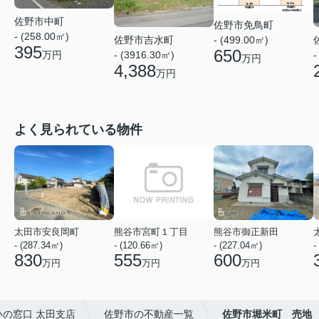
佐野市中町
佐野市免鳥町
- (258.00㎡)
佐野市吉水町
- (499.00㎡)
395
650
-
- (3916.30㎡)
万円
万円
4,388
万円
よく見られている物件
太田市安良岡町
熊谷市宮町１丁目
熊谷市御正新田
- (287.34㎡)
- (120.66㎡)
- (227.04㎡)
-
830
555
600
万円
万円
万円
の窓口 太田支店
佐野市の不動産一覧
佐野市堀米町 売地