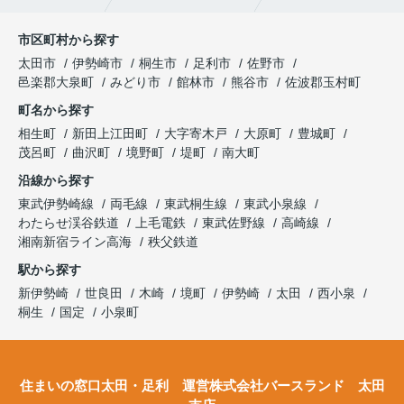
市区町村から探す
太田市
伊勢崎市
桐生市
足利市
佐野市
邑楽郡大泉町
みどり市
館林市
熊谷市
佐波郡玉村町
町名から探す
相生町
新田上江田町
大字寄木戸
大原町
豊城町
茂呂町
曲沢町
境野町
堤町
南大町
沿線から探す
東武伊勢崎線
両毛線
東武桐生線
東武小泉線
わたらせ渓谷鉄道
上毛電鉄
東武佐野線
高崎線
湘南新宿ライン高海
秩父鉄道
駅から探す
新伊勢崎
世良田
木崎
境町
伊勢崎
太田
西小泉
桐生
国定
小泉町
住まいの窓口太田・足利 運営株式会社バースランド 太田