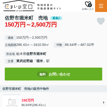
0
お気に入り
佐野市堀米町 売地
募集2
150万円～2,500万円
150万円～2,500万円
価格
286.43㎡～1610.00㎡
86.64坪～487.02坪
土地面積
坪数
栃木県
佐野市
堀米町
所在地
東武佐野線
「
堀米
」駅
交通
お問い合わせ
無料
佐野市堀米町 売地の販売中物件
150万円
86.64坪(286.43㎡)