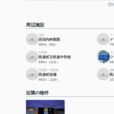
周辺施設
内科
ド
田沼内科医院
ド
583ｍ（8分）
7
中学校
コ
邑楽町立邑楽中学校
フ
839ｍ（11分）
8
市役所・区役所
幼
邑楽町役場
邑
942ｍ（12分）
1
近隣の物件