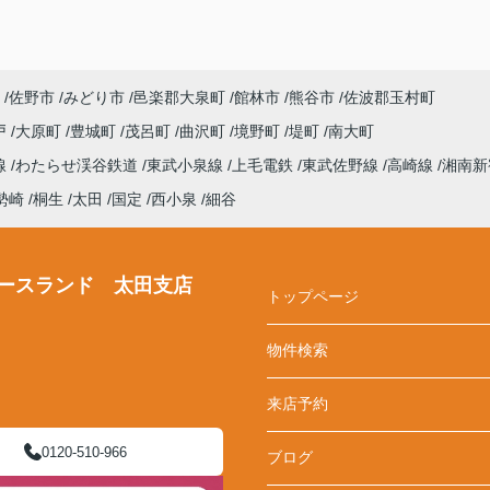
佐野市
みどり市
邑楽郡大泉町
館林市
熊谷市
佐波郡玉村町
戸
大原町
豊城町
茂呂町
曲沢町
境野町
堤町
南大町
線
わたらせ渓谷鉄道
東武小泉線
上毛電鉄
東武佐野線
高崎線
湘南新
勢崎
桐生
太田
国定
西小泉
細谷
ースランド 太田支店
トップページ
物件検索
来店予約
0120-510-966
ブログ