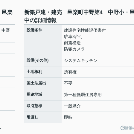
・邑楽
新築戸建・建売 邑楽町中野第4 中野小・
中の詳細情報
 中野
設備条件
建設住宅性能評価書付
駐車3台可
耐震構造
防犯カメラ
設備(その他)
システムキッチン
土地権利
所有権
国土法届出
不要
用途地域
第一種低層住居専用
取引態様
一般媒介
引渡し
即時
情報
分