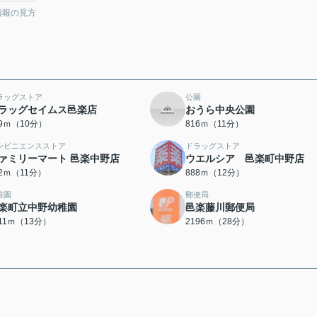
情報の見方
ラッグストア
公園
ラッグセイムス邑楽店
おうら中央公園
59ｍ（10分）
816ｍ（11分）
ンビニエンスストア
ドラッグストア
ァミリーマート 邑楽中野店
ウエルシア 邑楽町中野店
42ｍ（11分）
888ｍ（12分）
稚園
郵便局
楽町立中野幼稚園
邑楽藤川郵便局
011ｍ（13分）
2196ｍ（28分）