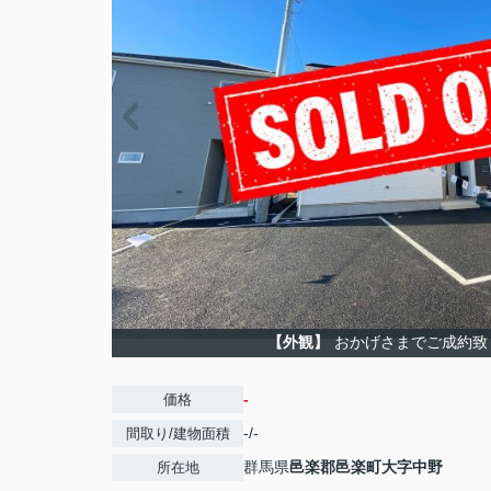
【外観】
おかげさまでご成約致
-
価格
-/-
間取り/建物面積
群馬県
邑楽郡邑楽町
大字中野
所在地