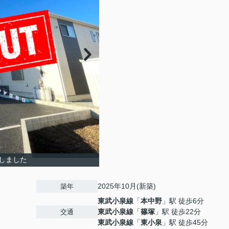
しました
2025年10月(新築)
築年
東武小泉線
「
本中野
」駅 徒歩6分
東武小泉線
「
篠塚
」駅 徒歩22分
交通
東武小泉線
「
東小泉
」駅 徒歩45分