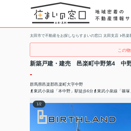
太田市で不動産をお探しならすまいの窓口 太田支店
邑楽
この物
新築戸建・建売 邑楽町中野第4 中
-
群馬県
邑楽郡邑楽町
大字中野
東武小泉線「本中野」駅徒歩6分
東武小泉線「篠塚
1
/
2