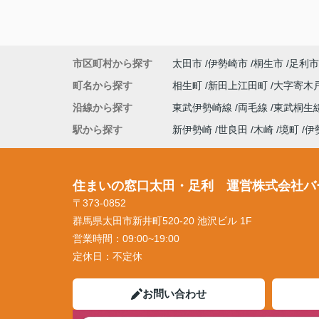
市区町村から探す
太田市
伊勢崎市
桐生市
足利市
町名から探す
相生町
新田上江田町
大字寄木
沿線から探す
東武伊勢崎線
両毛線
東武桐生
駅から探す
新伊勢崎
世良田
木崎
境町
伊
住まいの窓口太田・足利 運営株式会社バ
〒373-0852
群馬県太田市新井町520-20 池沢ビル 1F
営業時間：
09:00~19:00
定休日：
不定休
お問い合わせ