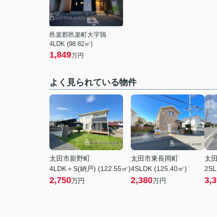
邑楽郡邑楽町大字鶉
4LDK (98.82㎡)
1,849
万円
よく見られている物件
太田市新野町
太田市東長岡町
太
4LDK＋S(納戸) (122.55㎡)
4SLDK (125.40㎡)
2SL
2,750
2,380
3,
万円
万円