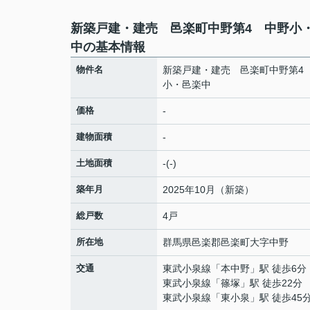
新築戸建・建売 邑楽町中野第4 中野小
中の基本情報
物件名
新築戸建・建売 邑楽町中野第4
小・邑楽中
価格
-
建物面積
-
土地面積
-(-)
築年月
2025年10月（新築）
総戸数
4戸
所在地
群馬県
邑楽郡邑楽町
大字中野
交通
東武小泉線
「
本中野
」駅 徒歩6分
東武小泉線
「
篠塚
」駅 徒歩22分
東武小泉線
「
東小泉
」駅 徒歩45