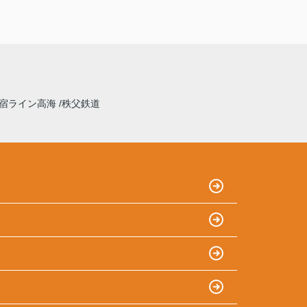
宿ライン高海
秩父鉄道