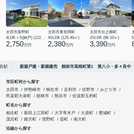
太田市新野町
太田市東長岡町
太田市台之郷町
4LDK＋S(納戸) (122.55㎡)
4SLDK (125.40㎡)
2SLDK (96.10㎡)
5
2,750
2,380
3,390
万円
万円
万円
良駅
新築戸建・新築建売 館林市高根町第1 第八小・多々良中
市区町村から探す
太田市
伊勢崎市
桐生市
足利市
佐野市
みどり市
邑楽郡大泉町
館林市
熊谷市
佐波郡玉村町
町名から探す
相生町
新田上江田町
大字寄木戸
大原町
豊城町
茂呂町
曲沢町
境野町
堤町
南大町
沿線から探す