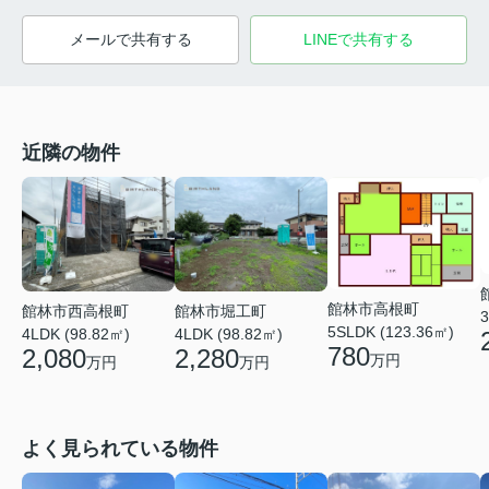
メールで共有する
LINEで共有する
近隣の物件
館林市高根町
館林市西高根町
館林市堀工町
3
5SLDK (123.36㎡)
4LDK (98.82㎡)
4LDK (98.82㎡)
780
2,080
2,280
万円
万円
万円
よく見られている物件