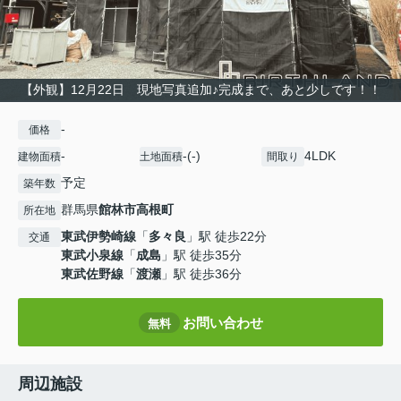
【外観】12月22日 現地写真追加♪完成まで、あと少しです！！
-
価格
-
-(-)
4LDK
建物面積
土地面積
間取り
予定
築年数
群馬県
館林市
高根町
所在地
東武伊勢崎線
「
多々良
」駅 徒歩22分
交通
東武小泉線
「
成島
」駅 徒歩35分
東武佐野線
「
渡瀬
」駅 徒歩36分
お問い合わせ
無料
周辺施設