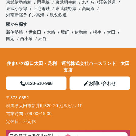
東武伊勢崎線
両毛線
東武桐生線
わたらせ渓谷鉄道
東武小泉線
上毛電鉄
東武佐野線
高崎線
湘南新宿ライン高海
秩父鉄道
駅から探す
新伊勢崎
世良田
木崎
境町
伊勢崎
桐生
太田
国定
西小泉
細谷
住まいの窓口太田・足利 運営株式会社バースランド 太田
支店
0120-510-966
お問い合わせ
〒373-0852
群馬県太田市新井町520-20 池沢ビル 1F
営業時間：
09:00~19:00
定休日：
不定休