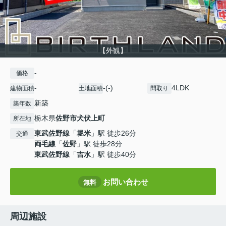
【外観】
-
価格
-
-(-)
4LDK
建物面積
土地面積
間取り
新築
築年数
栃木県
佐野市
犬伏上町
所在地
東武佐野線
「
堀米
」駅 徒歩26分
交通
両毛線
「
佐野
」駅 徒歩28分
東武佐野線
「
吉水
」駅 徒歩40分
お問い合わせ
無料
周辺施設