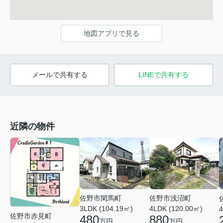
地図アプリで見る
メールで共有する
LINEで共有する
近隣の物件
佐野市浅沼町
佐野市閑馬町
4LDK (120.00㎡)
3LDK (104.19㎡)
4
佐野市赤見町
880
480
万円
万円