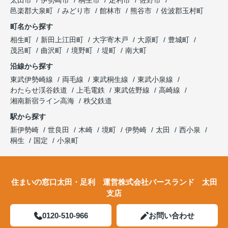
太田市
伊勢崎市
桐生市
足利市
佐野市
邑楽郡大泉町
みどり市
館林市
熊谷市
佐波郡玉村町
町名から探す
相生町
新田上江田町
大字寄木戸
大原町
豊城町
茂呂町
曲沢町
境野町
堤町
南大町
沿線から探す
東武伊勢崎線
両毛線
東武桐生線
東武小泉線
わたらせ渓谷鉄道
上毛電鉄
東武佐野線
高崎線
湘南新宿ライン高海
秩父鉄道
駅から探す
新伊勢崎
世良田
木崎
境町
伊勢崎
太田
西小泉
桐生
国定
小泉町
住まいの窓口太田・足利 運営株式会社バースランド 太田
支店
0120-510-966
お問い合わせ