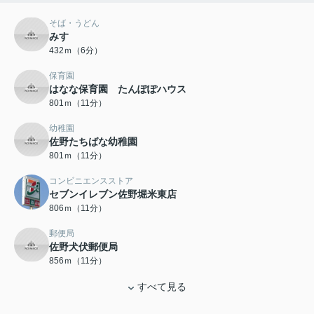
そば・うどん
みすゞ
432ｍ（6分）
保育園
はなな保育園 たんぽぽハウス
801ｍ（11分）
幼稚園
佐野たちばな幼稚園
801ｍ（11分）
コンビニエンスストア
セブンイレブン佐野堀米東店
806ｍ（11分）
郵便局
佐野犬伏郵便局
856ｍ（11分）
すべて見る