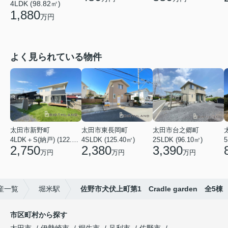
4LDK (98.82㎡)
1,880
万円
よく見られている物件
太田市新野町
太田市東長岡町
太田市台之郷町
4LDK＋S(納戸) (122.55㎡)
4SLDK (125.40㎡)
2SLDK (96.10㎡)
5
2,750
2,380
3,390
万円
万円
万円
産一覧
堀米駅
佐野市犬伏上町第1 Cradle garden 全5棟
市区町村から探す