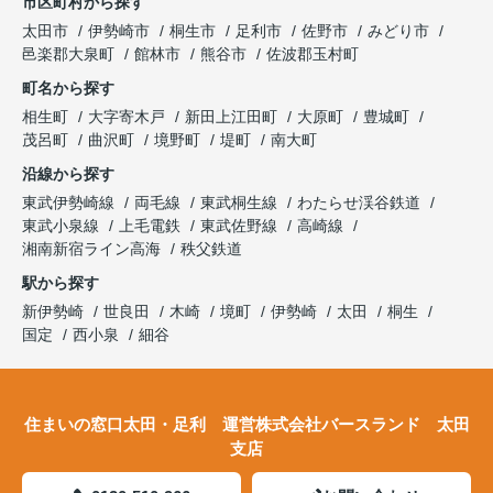
市区町村から探す
太田市
伊勢崎市
桐生市
足利市
佐野市
みどり市
邑楽郡大泉町
館林市
熊谷市
佐波郡玉村町
町名から探す
相生町
大字寄木戸
新田上江田町
大原町
豊城町
茂呂町
曲沢町
境野町
堤町
南大町
沿線から探す
東武伊勢崎線
両毛線
東武桐生線
わたらせ渓谷鉄道
東武小泉線
上毛電鉄
東武佐野線
高崎線
湘南新宿ライン高海
秩父鉄道
駅から探す
新伊勢崎
世良田
木崎
境町
伊勢崎
太田
桐生
国定
西小泉
細谷
住まいの窓口太田・足利 運営株式会社バースランド 太田
支店