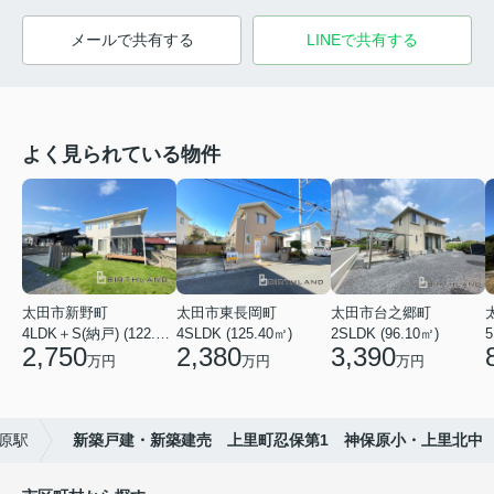
メールで共有する
LINEで共有する
よく見られている物件
太田市新野町
太田市東長岡町
太田市台之郷町
4LDK＋S(納戸) (122.55㎡)
4SLDK (125.40㎡)
2SLDK (96.10㎡)
5
2,750
2,380
3,390
万円
万円
万円
原駅
新築戸建・新築建売 上里町忍保第1 神保原小・上里北中