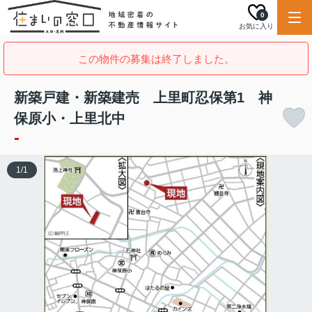
0
お気に入り
この物件の募集は終了しました。
新築戸建・新築建売 上里町忍保第1 神
保原小・上里北中
-
1
/
1