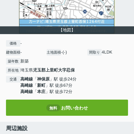
【地図】
-
価格
-
-(-)
4LDK
建物面積
土地面積
間取り
新築
築年数
埼玉県
児玉郡上里町
大字忍保
所在地
高崎線
「
神保原
」駅 徒歩24分
交通
高崎線
「
新町
」駅 徒歩67分
高崎線
「
本庄
」駅 徒歩72分
お問い合わせ
無料
周辺施設