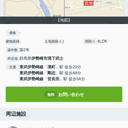
【地図】
-
価格
-
-(-)
4LDK
建物面積
土地面積
間取り
築2年
築年数
群馬県
伊勢崎市
境下武士
所在地
東武伊勢崎線
「
境町
」駅 徒歩20分
交通
東武伊勢崎線
「
剛志
」駅 徒歩48分
東武伊勢崎線
「
世良田
」駅 徒歩56分
お問い合わせ
無料
周辺施設