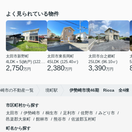
よく見られている物件
太田市新野町
太田市東長岡町
太田市台之郷町
4LDK＋S(納戸) (122.55㎡)
4SLDK (125.40㎡)
2SLDK (96.10㎡)
5
2,750
2,380
3,390
万円
万円
万円
勢崎市の不動産一覧
境町駅
伊勢崎市境46期 Ricca 全4棟
市区町村から探す
太田市
伊勢崎市
桐生市
足利市
佐野市
みどり市
邑楽郡大泉町
館林市
熊谷市
佐波郡玉村町
町名から探す