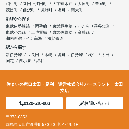
相生町
新田上江田町
大字寄木戸
大原町
豊城町
茂呂町
曲沢町
境野町
堤町
南大町
沿線から探す
東武伊勢崎線
両毛線
東武桐生線
わたらせ渓谷鉄道
東武小泉線
上毛電鉄
東武佐野線
高崎線
湘南新宿ライン高海
秩父鉄道
駅から探す
新伊勢崎
世良田
木崎
境町
伊勢崎
桐生
太田
国定
西小泉
細谷
住まいの窓口太田・足利 運営株式会社バースランド 太田
支店
0120-510-966
お問い合わせ
〒373-0852
群馬県太田市新井町520-20 池沢ビル 1F