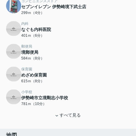
コンビニエンスストア
セブンイレブン 伊勢崎境下武士店
299ｍ（4分）
内科
なぐも内科医院
401ｍ（6分）
郵便局
境郵便局
584ｍ（8分）
保育園
めざめ保育園
615ｍ（8分）
小学校
伊勢崎市立境剛志小学校
781ｍ（10分）
すべて見る
地図