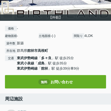
【外観】
-
価格
-
-(-)
4LDK
建物面積
土地面積
間取り
新築
築年数
群馬県
館林市
高根町
所在地
東武伊勢崎線
「
多々良
」駅 徒歩25分
交通
東武小泉線
「
成島
」駅 徒歩35分
東武伊勢崎線
「
館林
」駅 徒歩39分車9分
お問い合わせ
無料
周辺施設