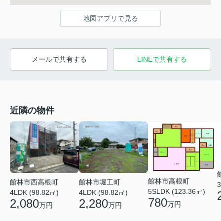
地図アプリで見る
メールで共有する
LINEで共有する
近隣の物件
館林市高根町
館林市西高根町
館林市堀工町
3
5SLDK (123.36㎡)
4LDK (98.82㎡)
4LDK (98.82㎡)
780
2,080
2,280
万円
万円
万円