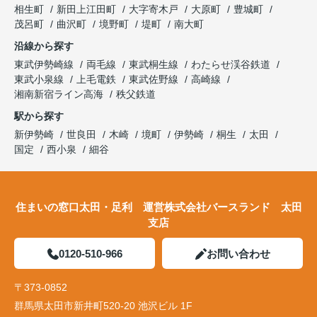
相生町
新田上江田町
大字寄木戸
大原町
豊城町
茂呂町
曲沢町
境野町
堤町
南大町
沿線から探す
東武伊勢崎線
両毛線
東武桐生線
わたらせ渓谷鉄道
東武小泉線
上毛電鉄
東武佐野線
高崎線
湘南新宿ライン高海
秩父鉄道
駅から探す
新伊勢崎
世良田
木崎
境町
伊勢崎
桐生
太田
国定
西小泉
細谷
住まいの窓口太田・足利 運営株式会社バースランド 太田
支店
0120-510-966
お問い合わせ
〒373-0852
群馬県太田市新井町520-20 池沢ビル 1F