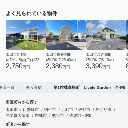
よく見られている物件
太田市新野町
太田市東長岡町
太田市台之郷町
4LDK＋S(納戸) (122.55㎡)
4SLDK (125.40㎡)
2SLDK (96.10㎡)
5
2,750
2,380
3,390
万円
万円
万円
動産一覧
多々良駅
第1館林高根町 Livele Garden 全4棟
市区町村から探す
太田市
伊勢崎市
桐生市
足利市
佐野市
みどり市
邑楽郡大泉町
館林市
熊谷市
佐波郡玉村町
町名から探す