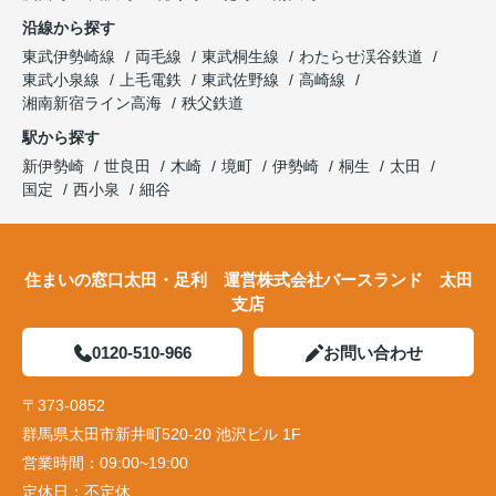
沿線から探す
東武伊勢崎線
両毛線
東武桐生線
わたらせ渓谷鉄道
東武小泉線
上毛電鉄
東武佐野線
高崎線
湘南新宿ライン高海
秩父鉄道
駅から探す
新伊勢崎
世良田
木崎
境町
伊勢崎
桐生
太田
国定
西小泉
細谷
住まいの窓口太田・足利 運営株式会社バースランド 太田
支店
0120-510-966
お問い合わせ
〒373-0852
群馬県太田市新井町520-20 池沢ビル 1F
営業時間：
09:00~19:00
定休日：
不定休