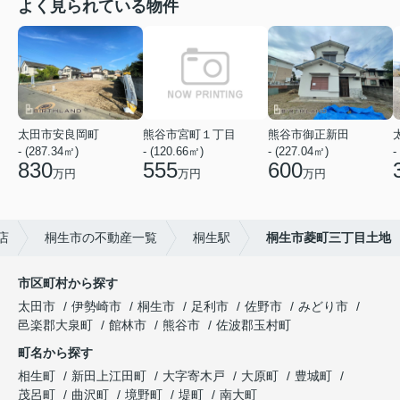
よく見られている物件
太田市安良岡町
熊谷市宮町１丁目
熊谷市御正新田
- (287.34㎡)
- (120.66㎡)
- (227.04㎡)
-
830
555
600
万円
万円
万円
店
桐生市の不動産一覧
桐生駅
桐生市菱町三丁目土地
市区町村から探す
太田市
伊勢崎市
桐生市
足利市
佐野市
みどり市
邑楽郡大泉町
館林市
熊谷市
佐波郡玉村町
町名から探す
相生町
新田上江田町
大字寄木戸
大原町
豊城町
茂呂町
曲沢町
境野町
堤町
南大町