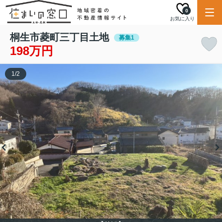
0
お気に入り
桐生市菱町三丁目土地
募集1
198万円
1
/
2