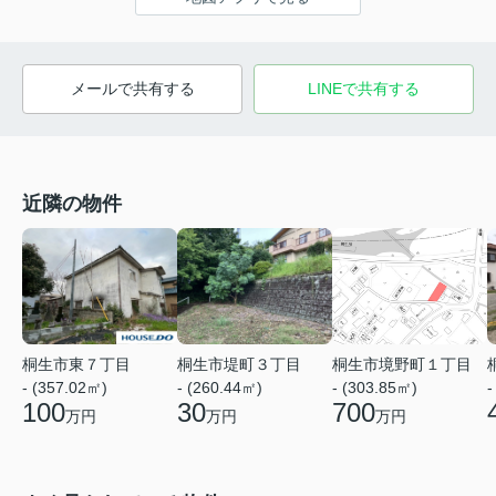
メールで共有する
LINEで共有する
近隣の物件
桐生市境野町１丁目
桐生市東７丁目
桐生市堤町３丁目
- (303.85㎡)
- (357.02㎡)
- (260.44㎡)
-
700
100
30
万円
万円
万円