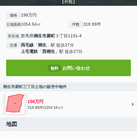
【外観】
198万円
価格
1054.54㎡
318.99坪
土地面積
坪数
群馬県
桐生市
菱町
３丁目1191-4
所在地
両毛線
「
桐生
」駅 徒歩27分
交通
上毛電鉄
「
西桐生
」駅 徒歩27分
お問い合わせ
無料
桐生市菱町三丁目土地の販売中物件
198万円
318.99坪(1054.54㎡)
地図