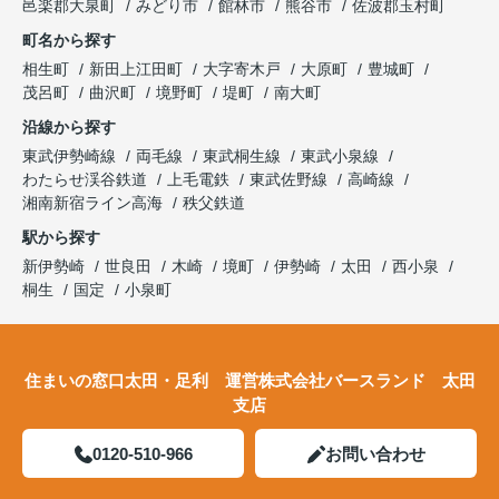
邑楽郡大泉町
みどり市
館林市
熊谷市
佐波郡玉村町
町名から探す
相生町
新田上江田町
大字寄木戸
大原町
豊城町
茂呂町
曲沢町
境野町
堤町
南大町
沿線から探す
東武伊勢崎線
両毛線
東武桐生線
東武小泉線
わたらせ渓谷鉄道
上毛電鉄
東武佐野線
高崎線
湘南新宿ライン高海
秩父鉄道
駅から探す
新伊勢崎
世良田
木崎
境町
伊勢崎
太田
西小泉
桐生
国定
小泉町
住まいの窓口太田・足利 運営株式会社バースランド 太田
支店
0120-510-966
お問い合わせ