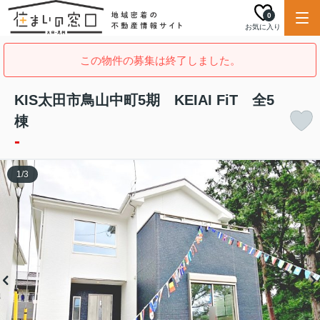
0
お気に入り
この物件の募集は終了しました。
KIS太田市鳥山中町5期 KEIAI FiT 全5
棟
-
1
/
3