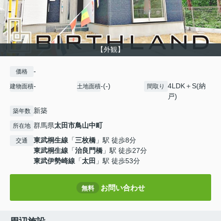
【外観】
-
価格
-
-(-)
4LDK＋S(納
建物面積
土地面積
間取り
戸)
新築
築年数
群馬県
太田市
鳥山中町
所在地
東武桐生線
「
三枚橋
」駅 徒歩8分
交通
東武桐生線
「
治良門橋
」駅 徒歩27分
東武伊勢崎線
「
太田
」駅 徒歩53分
お問い合わせ
無料