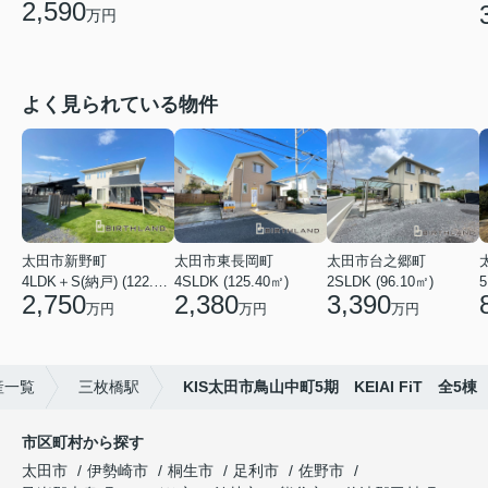
2,590
万円
よく見られている物件
太田市新野町
太田市東長岡町
太田市台之郷町
4LDK＋S(納戸) (122.55㎡)
4SLDK (125.40㎡)
2SLDK (96.10㎡)
5
2,750
2,380
3,390
万円
万円
万円
産一覧
三枚橋駅
KIS太田市鳥山中町5期 KEIAI FiT 全5棟
市区町村から探す
太田市
伊勢崎市
桐生市
足利市
佐野市