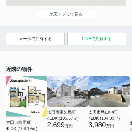
地図アプリで見る
メールで共有する
LINEで共有する
近隣の物件
太田市鳥山中町
太田市東矢島町
4LDK (104.33㎡)
4LDK (105.57㎡)
太田市亀岡町
3,980
2,699
万円
万円
4LDK (106.19㎡)
4