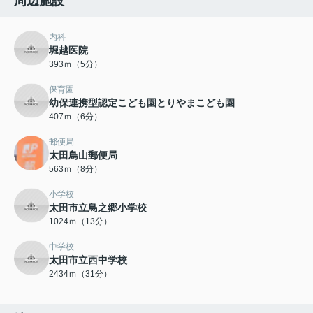
周辺施設
内科
堀越医院
393ｍ（5分）
保育園
幼保連携型認定こども園とりやまこども園
407ｍ（6分）
郵便局
太田鳥山郵便局
563ｍ（8分）
小学校
太田市立鳥之郷小学校
1024ｍ（13分）
中学校
太田市立西中学校
2434ｍ（31分）