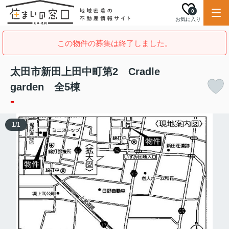
0
お気に入り
この物件の募集は終了しました。
太田市新田上田中町第2 Cradle
garden 全5棟
-
1
/
1