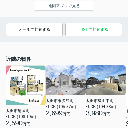
地図アプリで見る
メールで共有する
LINEで共有する
近隣の物件
太田市鳥山中町
太田市東矢島町
4LDK (104.33㎡)
4LDK (105.57㎡)
太田市亀岡町
3,980
2,699
万円
万円
4LDK (106.19㎡)
4
2,590
万円