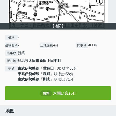
【地図】
-
価格
-
-(-)
4LDK
建物面積
土地面積
間取り
新築
築年数
群馬県
太田市
新田上田中町
所在地
東武伊勢崎線
「
世良田
」駅 徒歩56分
交通
東武伊勢崎線
「
境町
」駅 徒歩58分
東武伊勢崎線
「
剛志
」駅 徒歩71分
お問い合わせ
無料
地図