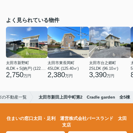
よく見られている物件
太田市新野町
太田市東長岡町
太田市台之郷町
4LDK＋S(納戸) (122.55㎡)
4SLDK (125.40㎡)
2SLDK (96.10㎡)
5
2,750
2,380
3,390
万円
万円
万円
市の不動産一覧
太田市新田上田中町第2 Cradle garden 全5棟
住まいの窓口太田・足利 運営株式会社バースランド 太田
支店