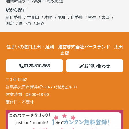
湘南新宿ライン高海
秩父鉄道
駅から探す
新伊勢崎
世良田
木崎
境町
伊勢崎
桐生
太田
国定
西小泉
細谷
住まいの窓口太田・足利 運営株式会社バースランド 太田
支店
0120-510-966
お問い合わせ
〒373-0852
群馬県太田市新井町520-20 池沢ビル 1F
営業時間：
09:00~19:00
定休日：
不定休