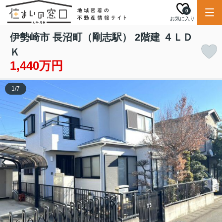
0
お気に入り
伊勢崎市 長沼町（剛志駅） 2階建 ４ＬＤ
Ｋ
1,440万円
1
/
7