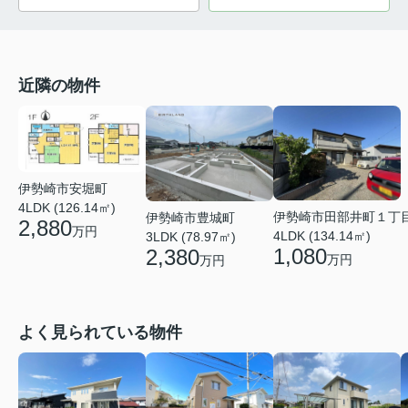
近隣の物件
伊勢崎市安堀町
4LDK (126.14㎡)
伊勢崎市田部井町１丁
伊勢崎市豊城町
2,880
万円
4LDK (134.14㎡)
3LDK (78.97㎡)
1,080
2,380
万円
万円
よく見られている物件