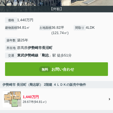
【外観】
1,440万円
価格
94.81㎡
36.82坪
4LDK
建物面積
土地面積
間取り
(121.74㎡)
築25年
築年数
群馬県
伊勢崎市
長沼町
所在地
東武伊勢崎線
「
剛志
」駅 徒歩51分
交通
お問い合わせ
無料
伊勢崎市 長沼町（剛志駅） 2階建 ４ＬＤＫの販売中物件
1,440万円
28.67坪(94.81㎡)