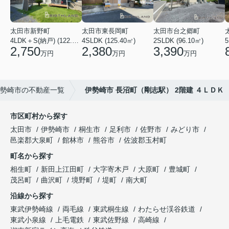
太田市新野町
太田市東長岡町
太田市台之郷町
4LDK＋S(納戸) (122.55㎡)
4SLDK (125.40㎡)
2SLDK (96.10㎡)
5
2,750
2,380
3,390
万円
万円
万円
勢崎市の不動産一覧
伊勢崎市 長沼町（剛志駅） 2階建 ４ＬＤＫ
市区町村から探す
太田市
伊勢崎市
桐生市
足利市
佐野市
みどり市
邑楽郡大泉町
館林市
熊谷市
佐波郡玉村町
町名から探す
相生町
新田上江田町
大字寄木戸
大原町
豊城町
茂呂町
曲沢町
境野町
堤町
南大町
沿線から探す
東武伊勢崎線
両毛線
東武桐生線
わたらせ渓谷鉄道
東武小泉線
上毛電鉄
東武佐野線
高崎線