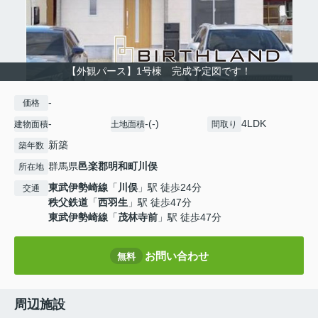
【外観パース】1号棟 完成予定図です！
-
価格
-
-(-)
4LDK
建物面積
土地面積
間取り
新築
築年数
群馬県
邑楽郡明和町
川俣
所在地
東武伊勢崎線
「
川俣
」駅 徒歩24分
交通
秩父鉄道
「
西羽生
」駅 徒歩47分
東武伊勢崎線
「
茂林寺前
」駅 徒歩47分
お問い合わせ
無料
周辺施設