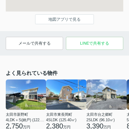
地図アプリで見る
メールで共有する
LINEで共有する
よく見られている物件
太田市新野町
太田市東長岡町
太田市台之郷町
4LDK＋S(納戸) (122.55㎡)
4SLDK (125.40㎡)
2SLDK (96.10㎡)
5
2,750
2,380
3,390
万円
万円
万円