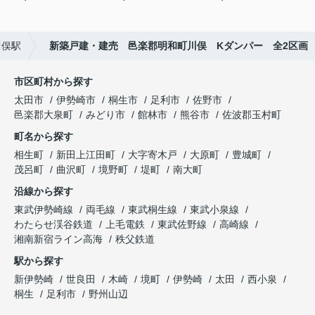
川俣駅
新築戸建・建売 邑楽郡明和町川俣 Kダンパー 全2区画
市区町村から探す
太田市
伊勢崎市
桐生市
足利市
佐野市
邑楽郡大泉町
みどり市
館林市
熊谷市
佐波郡玉村町
町名から探す
相生町
新田上江田町
大字寄木戸
大原町
豊城町
茂呂町
曲沢町
境野町
堤町
南大町
沿線から探す
東武伊勢崎線
両毛線
東武桐生線
東武小泉線
わたらせ渓谷鉄道
上毛電鉄
東武佐野線
高崎線
湘南新宿ライン高海
秩父鉄道
駅から探す
新伊勢崎
世良田
木崎
境町
伊勢崎
太田
西小泉
桐生
足利市
野州山辺