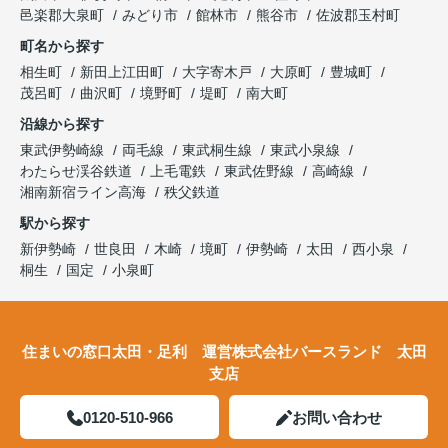
邑楽郡大泉町
みどり市
館林市
熊谷市
佐波郡玉村町
町名から探す
相生町
新田上江田町
大字寄木戸
大原町
豊城町
茂呂町
曲沢町
境野町
堤町
南大町
沿線から探す
東武伊勢崎線
両毛線
東武桐生線
東武小泉線
わたらせ渓谷鉄道
上毛電鉄
東武佐野線
高崎線
湘南新宿ライン高海
秩父鉄道
駅から探す
新伊勢崎
世良田
木崎
境町
伊勢崎
太田
西小泉
桐生
国定
小泉町
住まいの窓口太田・足利 運営株式会社バースランド 太田
支店
0120-510-966
お問い合わせ