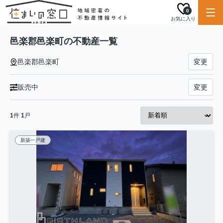
0
お気に入り
邑楽郡邑楽町の不動産一覧
邑楽郡邑楽町
変更
販売中
変更
1
件
1
戸
新築一戸建