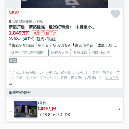
NEW
邑楽郡邑楽町大字鶉
新築戸建・新築建売 邑楽町鶉第7 中野東小・邑楽中
1,849
万円
8月6日 値下げ
98.82㎡ (4LDK) /新築 /2階建
東武伊勢崎線「多々良」駅 徒歩5分
東武小泉線「成島」駅 徒歩44分
建設住宅性能評価書付
防犯カメラ
耐震構造
個別浄化槽
新築
＼こんなお家が欲しい！理想のお家を見つけたい！／ 是非、当スタッフ
にお手伝いをさせてください！お客様に寄り添いお客様にと...
もっと見
る
販売中の物件
1号棟
1,849万円
- / 98.82㎡ / 4LDK