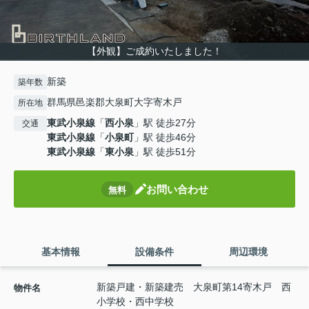
【外観】ご成約いたしました！
新築
築年数
群馬県邑楽郡大泉町大字寄木戸
所在地
東武小泉線
「
西小泉
」駅 徒歩27分
交通
東武小泉線
「
小泉町
」駅 徒歩46分
東武小泉線
「
東小泉
」駅 徒歩51分
お問い合わせ
無料
基本情報
設備条件
周辺環境
新築戸建・新築建売 大泉町第14寄木戸 西
物件名
小学校・西中学校