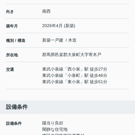
南西
向き
2026年4月 (新築)
築年月
新築一戸建 / 木造
種別 / 構造
群馬県
邑楽郡大泉町
大字寄木戸
所在地
東武小泉線
「
西小泉
」駅 徒歩27分
交通
東武小泉線
「
小泉町
」駅 徒歩46分
東武小泉線
「
東小泉
」駅 徒歩51分
設備条件
陽当り良好
設備条件
閑静な住宅地