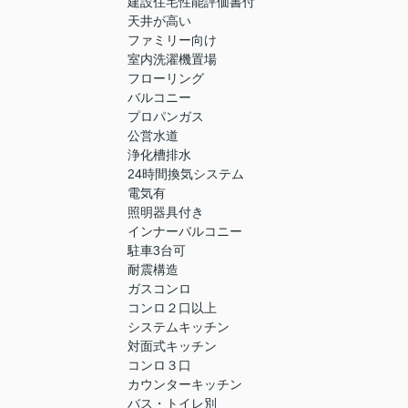
建設住宅性能評価書付
天井が高い
ファミリー向け
室内洗濯機置場
フローリング
バルコニー
プロパンガス
公営水道
浄化槽排水
24時間換気システム
電気有
照明器具付き
インナーバルコニー
駐車3台可
耐震構造
ガスコンロ
コンロ２口以上
システムキッチン
対面式キッチン
コンロ３口
カウンターキッチン
バス・トイレ別