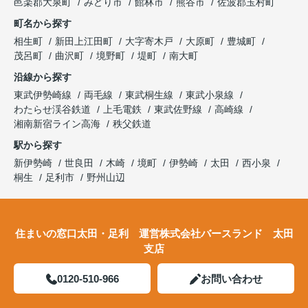
邑楽郡大泉町
みどり市
館林市
熊谷市
佐波郡玉村町
町名から探す
相生町
新田上江田町
大字寄木戸
大原町
豊城町
茂呂町
曲沢町
境野町
堤町
南大町
沿線から探す
東武伊勢崎線
両毛線
東武桐生線
東武小泉線
わたらせ渓谷鉄道
上毛電鉄
東武佐野線
高崎線
湘南新宿ライン高海
秩父鉄道
駅から探す
新伊勢崎
世良田
木崎
境町
伊勢崎
太田
西小泉
桐生
足利市
野州山辺
住まいの窓口太田・足利 運営株式会社バースランド 太田
支店
0120-510-966
お問い合わせ