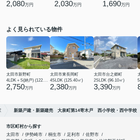
2,080
2,030
1,690
万円
万円
万円
よく見られている物件
太田市新野町
太田市東長岡町
太田市台之郷町
4LDK＋S(納戸) (122.55㎡)
4SLDK (125.40㎡)
2SLDK (96.10㎡)
5
2,750
2,380
3,390
万円
万円
万円
駅
新築戸建・新築建売 大泉町第14寄木戸 西小学校・西中学校
市区町村から探す
太田市
伊勢崎市
桐生市
足利市
佐野市