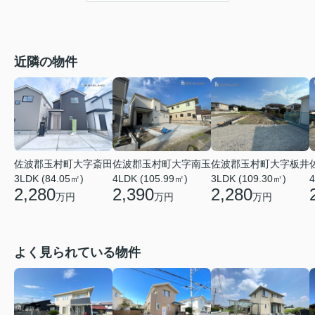
近隣の物件
佐波郡玉村町大字斎田
佐波郡玉村町大字南玉
佐波郡玉村町大字板井
4
3LDK (84.05㎡)
4LDK (105.99㎡)
3LDK (109.30㎡)
2,280
2,390
2,280
万円
万円
万円
よく見られている物件