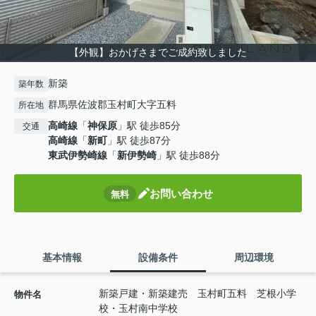
【外観】おかげさまでご成約致しました
新築
築年数
群馬県佐波郡玉村町大字五料
所在地
高崎線
「
神保原
」駅 徒歩85分
交通
高崎線
「
新町
」駅 徒歩87分
東武伊勢崎線
「
新伊勢崎
」駅 徒歩88分
お問い合わせ
無料
基本情報
設備条件
周辺環境
新築戸建・新築建売 玉村町五料 芝根小学
物件名
校・玉村南中学校