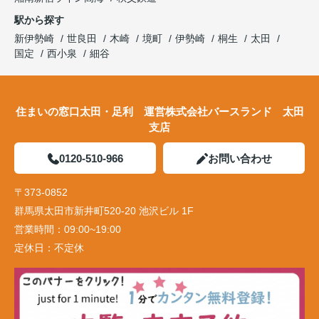
駅から探す
新伊勢崎
世良田
木崎
境町
伊勢崎
桐生
太田
国定
西小泉
細谷
住まいの窓口太田・足利 運営株式会社バースランド 太田
支店
0120-510-966
お問い合わせ
〒373-0852
群馬県太田市新井町520-20 池沢ビル 1F
営業時間：
09:00~19:00
定休日：
不定休