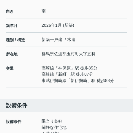
南
向き
2026年1月 (新築)
築年月
新築一戸建 / 木造
種別 / 構造
群馬県
佐波郡玉村町
大字五料
所在地
高崎線
「
神保原
」駅 徒歩85分
交通
高崎線
「
新町
」駅 徒歩87分
東武伊勢崎線
「
新伊勢崎
」駅 徒歩88分
設備条件
陽当り良好
設備条件
閑静な住宅地