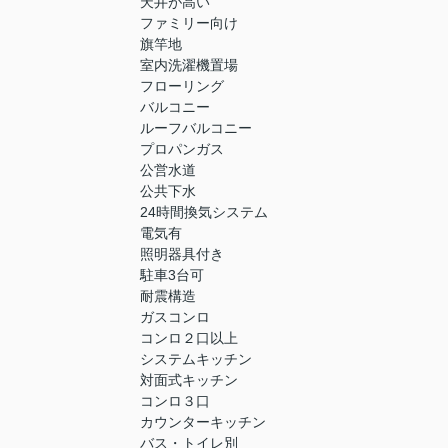
天井が高い
ファミリー向け
旗竿地
室内洗濯機置場
フローリング
バルコニー
ルーフバルコニー
プロパンガス
公営水道
公共下水
24時間換気システム
電気有
照明器具付き
駐車3台可
耐震構造
ガスコンロ
コンロ２口以上
システムキッチン
対面式キッチン
コンロ３口
カウンターキッチン
バス・トイレ別