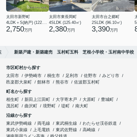
太田市新野町
太田市東長岡町
太田市台之郷町
4LDK＋S(納戸) (122.55㎡)
4SLDK (125.40㎡)
2SLDK (96.10㎡)
5
2,750
2,380
3,390
万円
万円
万円
覧
新築戸建・新築建売 玉村町五料 芝根小学校・玉村南中学校
市区町村から探す
太田市
伊勢崎市
桐生市
足利市
佐野市
みどり市
邑楽郡大泉町
館林市
熊谷市
佐波郡玉村町
町名から探す
相生町
新田上江田町
大字寄木戸
大原町
豊城町
茂呂町
曲沢町
境野町
堤町
南大町
沿線から探す
東武伊勢崎線
両毛線
東武桐生線
わたらせ渓谷鉄道
東武小泉線
上毛電鉄
東武佐野線
高崎線
湘南新宿ライン高海
秩父鉄道