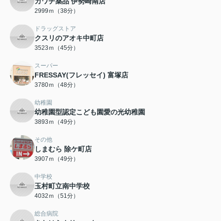
カワチ薬品 伊勢崎南店
2999ｍ（38分）
ドラッグストア
クスリのアオキ中町店
3523ｍ（45分）
スーパー
FRESSAY(フレッセイ) 富塚店
3780ｍ（48分）
幼稚園
幼稚園型認定こども園愛の光幼稚園
3893ｍ（49分）
その他
しまむら 除ケ町店
3907ｍ（49分）
中学校
玉村町立南中学校
4032ｍ（51分）
総合病院